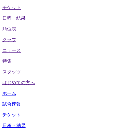
チケット
日程・結果
順位表
クラブ
ニュース
特集
スタッツ
はじめての方へ
ホーム
試合速報
チケット
日程・結果