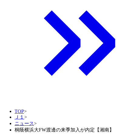
TOP
>
Ｊ１
>
ニュース
>
桐蔭横浜大FW渡邊の来季加入が内定【湘南】