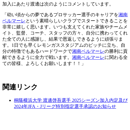
加入にあたり渡邊は次のようにコメントしています。
「幼い頃からの夢であるプロサッカー選手のキャリアを
湘南
ベルマーレ
という素晴らしいクラブでスタートできることを
非常に嬉しく思います。いつも支えてくれた家族やチームメ
イト、監督、コーチ、スタッフの方々、自分に携わってくれ
た全ての人に感謝し、結果で恩返しできるように頑張りま
す。1日でも早くレモンガススタジアムのピッチに立ち、自
分の特徴でもあるハードワークで
湘南ベルマーレ
の勝利に貢
献できるように全力で戦います。
湘南ベルマーレ
に関わる全
ての皆様、よろしくお願いします！！」
関連リンク
桐蔭横浜大学 渡邊啓吾選手 2025シーズン加入内定及び
2024年JFA・Jリーグ特別指定選手承認のお知らせ