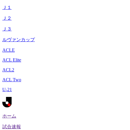
Ｊ１
Ｊ２
Ｊ３
ルヴァンカップ
ACLE
ACL Elite
ACL2
ACL Two
U-21
ホーム
試合速報