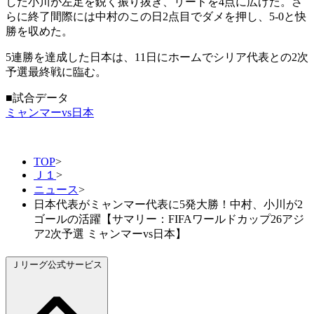
した小川が左足を鋭く振り抜き、リードを4点に広げた。さ
らに終了間際には中村のこの日2点目でダメを押し、5-0と快
勝を収めた。
5連勝を達成した日本は、11日にホームでシリア代表との2次
予選最終戦に臨む。
■試合データ
ミャンマーvs日本
TOP
>
Ｊ１
>
ニュース
>
日本代表がミャンマー代表に5発大勝！中村、小川が2
ゴールの活躍【サマリー：FIFAワールドカップ26アジ
ア2次予選 ミャンマーvs日本】
Ｊリーグ公式サービス