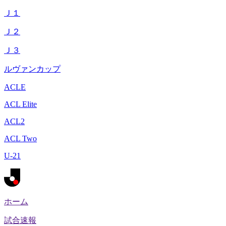
Ｊ１
Ｊ２
Ｊ３
ルヴァンカップ
ACLE
ACL Elite
ACL2
ACL Two
U-21
ホーム
試合速報