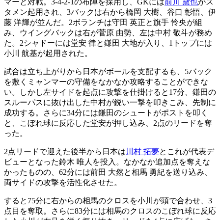
マーと対戦。3-4-2-1の布陣を採用し、GKには
前川 黛也
がス
タメン起用され、3バックは右から橋岡 大樹、谷口 彰悟、伊
藤 洋輝が並んだ。2ボランチは守田 英正と旗手 怜央が組
み、ウイングバックは右が菅原 由勢、左は中村 敬斗が務め
た。2シャドーには堂安 律と鎌田 大地が入り、1トップには
小川 航基が起用された。
試合は立ち上がりから日本がボールを支配するも、5バック
を敷くミャンマーの守備をなかなか攻略することができな
い。しかし左サイドを起点に攻撃を仕掛けると17分、鎌田の
スルーパスに抜け出した中村が鋭い一撃を叩きこみ、先制に
成功する。さらに34分には鎌田のシュートがポストを叩く
と、こぼれ球に反応した堂安が押し込み、2点のリードを奪
った。
2点リードで迎えた後半から日本は
川村 拓夢
とこれが代表デ
ビューとなった鈴木 唯人を投入。なかなか追加点を奪えな
かったものの、62分には前田 大然と相馬 勇紀を送り込み、
両サイドの攻撃を活性化させた。
すると75分に右からの相馬のクロスを小川が頭で合わせ、3
点目を奪取。さらに83分には相馬のクロスのこぼれ球に反応