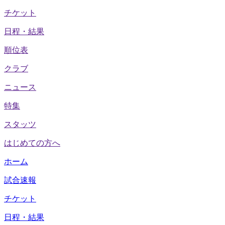
チケット
日程・結果
順位表
クラブ
ニュース
特集
スタッツ
はじめての方へ
ホーム
試合速報
チケット
日程・結果