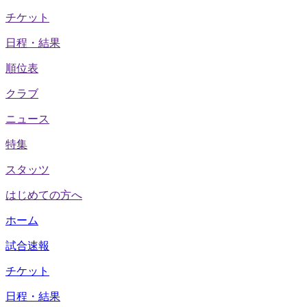
チケット
日程・結果
順位表
クラブ
ニュース
特集
スタッツ
はじめての方へ
ホーム
試合速報
チケット
日程・結果