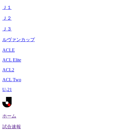
Ｊ１
Ｊ２
Ｊ３
ルヴァンカップ
ACLE
ACL Elite
ACL2
ACL Two
U-21
ホーム
試合速報