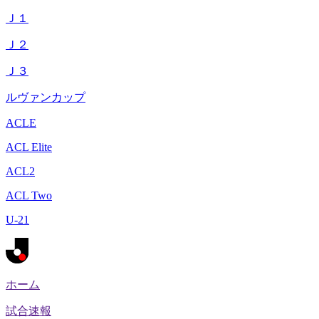
Ｊ１
Ｊ２
Ｊ３
ルヴァンカップ
ACLE
ACL Elite
ACL2
ACL Two
U-21
ホーム
試合速報