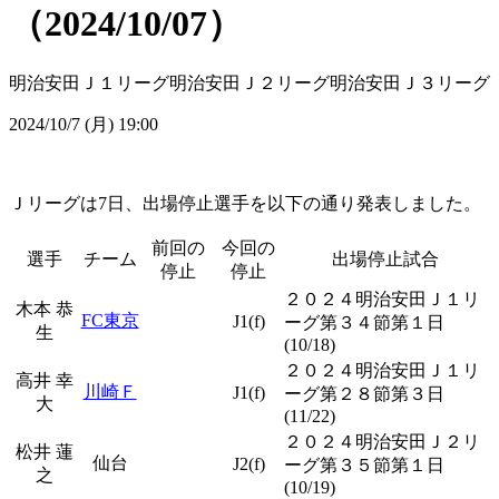
（2024/10/07）
明治安田Ｊ１リーグ
明治安田Ｊ２リーグ
明治安田Ｊ３リーグ
2024/10/7 (月) 19:00
Ｊリーグは7日、出場停止選手を以下の通り発表しました。
前回の
今回の
選手
チーム
出場停止試合
停止
停止
２０２４明治安田Ｊ１リ
木本 恭
FC東京
J1(f)
ーグ第３４節第１日
生
(10/18)
２０２４明治安田Ｊ１リ
高井 幸
川崎Ｆ
J1(f)
ーグ第２８節第３日
大
(11/22)
２０２４明治安田Ｊ２リ
松井 蓮
仙台
J2(f)
ーグ第３５節第１日
之
(10/19)