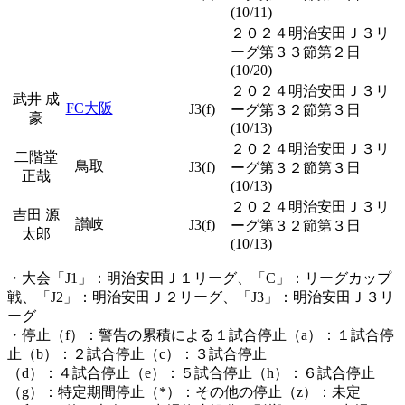
(10/11)
２０２４明治安田Ｊ３リ
ーグ第３３節第２日
(10/20)
２０２４明治安田Ｊ３リ
武井 成
FC大阪
J3(f)
ーグ第３２節第３日
豪
(10/13)
２０２４明治安田Ｊ３リ
二階堂
鳥取
J3(f)
ーグ第３２節第３日
正哉
(10/13)
２０２４明治安田Ｊ３リ
吉田 源
讃岐
J3(f)
ーグ第３２節第３日
太郎
(10/13)
・大会「J1」：明治安田Ｊ１リーグ、「C」：リーグカップ
戦、「J2」：明治安田Ｊ２リーグ、「J3」：明治安田Ｊ３リ
ーグ
・停止（f）：警告の累積による１試合停止（a）：１試合停
止（b）：２試合停止（c）：３試合停止
（d）：４試合停止（e）：５試合停止（h）：６試合停止
（g）：特定期間停止（*）：その他の停止（z）：未定