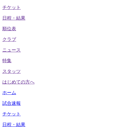
チケット
日程・結果
順位表
クラブ
ニュース
特集
スタッツ
はじめての方へ
ホーム
試合速報
チケット
日程・結果