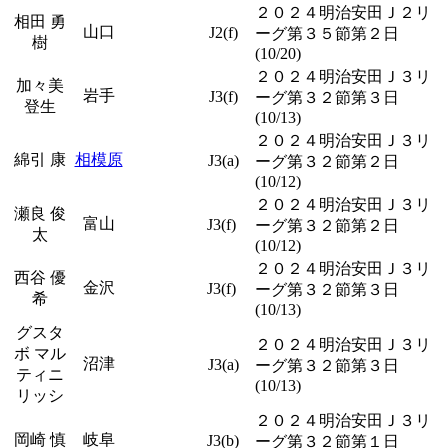
２０２４明治安田Ｊ２リ
相田 勇
山口
J2(f)
ーグ第３５節第２日
樹
(10/20)
２０２４明治安田Ｊ３リ
加々美
岩手
J3(f)
ーグ第３２節第３日
登生
(10/13)
２０２４明治安田Ｊ３リ
綿引 康
相模原
J3(a)
ーグ第３２節第２日
(10/12)
２０２４明治安田Ｊ３リ
瀬良 俊
富山
J3(f)
ーグ第３２節第２日
太
(10/12)
２０２４明治安田Ｊ３リ
西谷 優
金沢
J3(f)
ーグ第３２節第３日
希
(10/13)
グスタ
２０２４明治安田Ｊ３リ
ボ マル
沼津
J3(a)
ーグ第３２節第３日
ティニ
(10/13)
リッシ
２０２４明治安田Ｊ３リ
岡崎 慎
岐阜
J3(b)
ーグ第３２節第１日