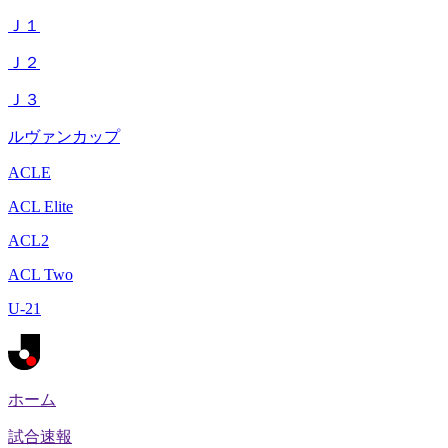
Ｊ１
Ｊ２
Ｊ３
ルヴァンカップ
ACLE
ACL Elite
ACL2
ACL Two
U-21
ホーム
試合速報