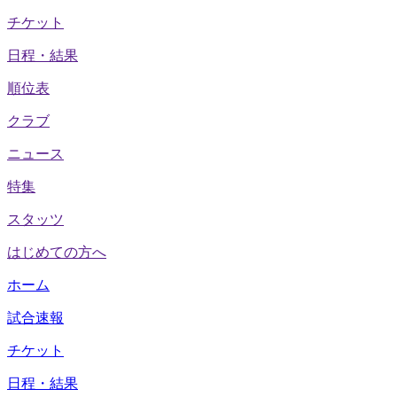
チケット
日程・結果
順位表
クラブ
ニュース
特集
スタッツ
はじめての方へ
ホーム
試合速報
チケット
日程・結果