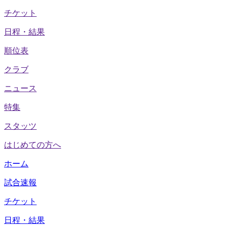
チケット
日程・結果
順位表
クラブ
ニュース
特集
スタッツ
はじめての方へ
ホーム
試合速報
チケット
日程・結果