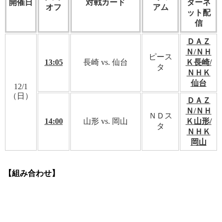
開催日
対戦カード
ターネ
オフ
アム
ット配
信
ＤＡＺ
Ｎ/ＮＨ
ピース
13:05
長崎 vs. 仙台
Ｋ長崎/
タ
ＮＨＫ
仙台
12/1
（日）
ＤＡＺ
Ｎ/ＮＨ
ＮＤス
14:00
山形
vs. 岡山
Ｋ山形/
タ
ＮＨＫ
岡山
【組み合わせ】