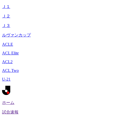
Ｊ１
Ｊ２
Ｊ３
ルヴァンカップ
ACLE
ACL Elite
ACL2
ACL Two
U-21
ホーム
試合速報