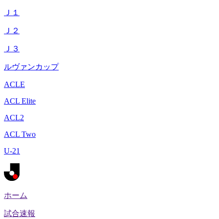
Ｊ１
Ｊ２
Ｊ３
ルヴァンカップ
ACLE
ACL Elite
ACL2
ACL Two
U-21
ホーム
試合速報