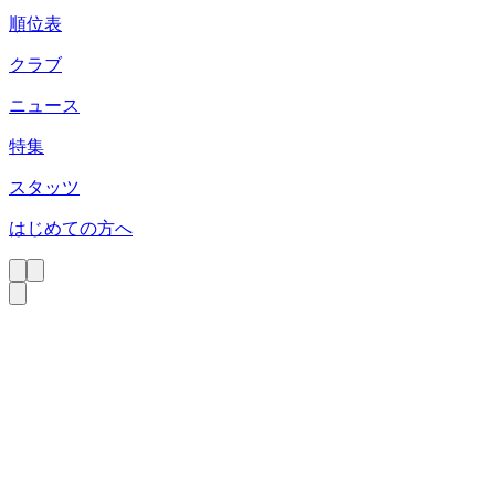
順位表
クラブ
ニュース
特集
スタッツ
はじめての方へ