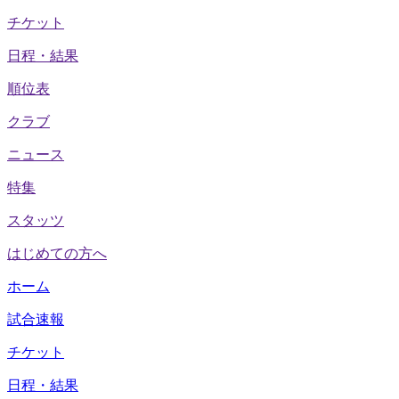
チケット
日程・結果
順位表
クラブ
ニュース
特集
スタッツ
はじめての方へ
ホーム
試合速報
チケット
日程・結果