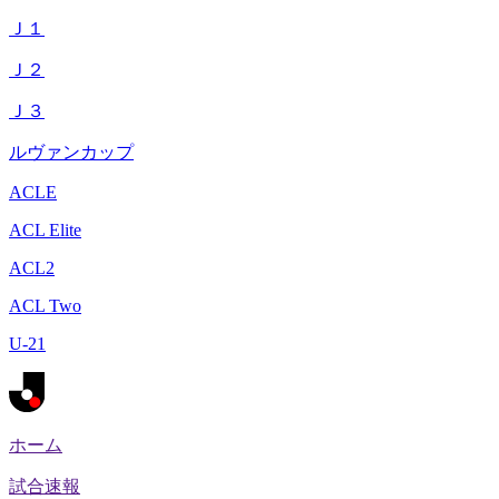
Ｊ１
Ｊ２
Ｊ３
ルヴァンカップ
ACLE
ACL Elite
ACL2
ACL Two
U-21
ホーム
試合速報