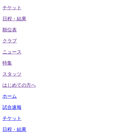
チケット
日程・結果
順位表
クラブ
ニュース
特集
スタッツ
はじめての方へ
ホーム
試合速報
チケット
日程・結果