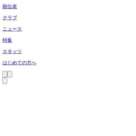
順位表
クラブ
ニュース
特集
スタッツ
はじめての方へ