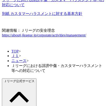
対応について
別紙 カスタマーハラスメントに対する基本方針
関連情報：Ｊリーグの安全理念
https://aboutj.jleague.jp/corporate/activities/management/
TOP
>
Ｊ１
>
ニュース
>
Ｊリーグにおける誹謗中傷・カスタマーハラスメント
等への対応について
Ｊリーグ公式サービス