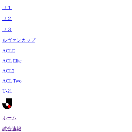
Ｊ１
Ｊ２
Ｊ３
ルヴァンカップ
ACLE
ACL Elite
ACL2
ACL Two
U-21
ホーム
試合速報