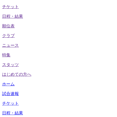
チケット
日程・結果
順位表
クラブ
ニュース
特集
スタッツ
はじめての方へ
ホーム
試合速報
チケット
日程・結果