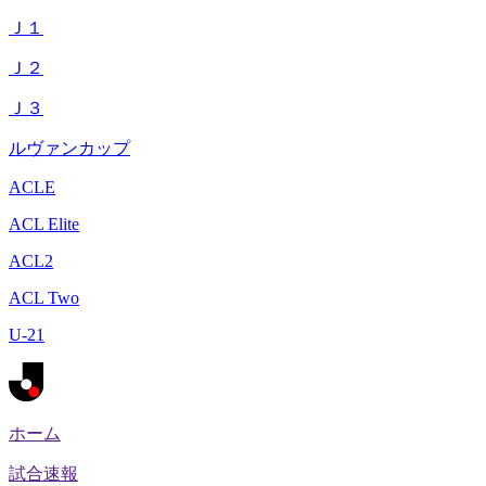
Ｊ１
Ｊ２
Ｊ３
ルヴァンカップ
ACLE
ACL Elite
ACL2
ACL Two
U-21
ホーム
試合速報