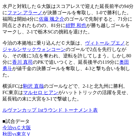
水戸と対戦したＧ大阪はスコアレスで迎えた延長前半の94分
に
ファン アラーノ
が決勝ゴールを奪取し、1-0で勝利した。
福岡は開始4分に
佐藤 颯之介
のゴールで先制すると、71分に
同点とされたものの、81分に
紺野 和也
が勝ち越しゴールを
マークし、2-1で栃木SCの挑戦を退けた。
今治の本拠地に乗り込んだＣ大阪は、
ヴィトール ブエノ
と
ジャルンサックウォンコーン
のゴールで2点を先行しなが
ら、その後に3点を奪われ、逆転を許してしまう。しかし80
分に
香川 真司
のPKで追いつくと、延長後半の119分に
奥田
勇斗
が値千金の決勝ゴールを奪取し、4-3と撃ち合いを制し
た。
横浜FCは
駒沢 直哉
のゴールなどで、2-1と北九州に勝利。
FC東京は
マルセロ ヒアン
がハットトリックの活躍を見せ、
延長戦の末に大宮を3-1で撃破した。
ルヴァンカップ 1stラウンド トーナメント表
■試合データ
今治vsＣ大阪
秋田vs東京Ｖ