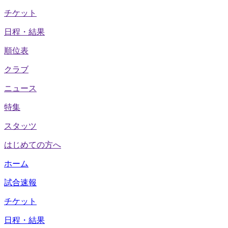
チケット
日程・結果
順位表
クラブ
ニュース
特集
スタッツ
はじめての方へ
ホーム
試合速報
チケット
日程・結果