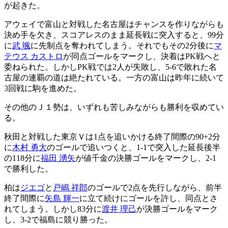
が起きた。
アウェイで富山と対戦した名古屋はチャンスを作りながらも
決め手を欠き、スコアレスのまま延長戦に突入すると、99分
に
武 颯
に先制点を奪われてしまう。それでもその2分後に
マ
テウス カストロ
が同点ゴールをマークし、決着はPK戦へと
委ねられた。しかしPK戦では2人が失敗し、5-6で敗れた名
古屋の連覇の道は絶たれている。一方の富山は昨年に続いて
3回戦に駒を進めた。
その他のＪ１勢は、いずれも苦しみながらも勝利を収めてい
る。
秋田と対戦した東京Ｖは1点を追いかける終了間際の90+2分
に
木村 勇大
のゴールで追いつくと、1-1で突入した延長後半
の118分に
福田 湧矢
が値千金の決勝ゴールをマークし、2-1
で勝利した。
柏は
ジエゴ
と
戸嶋 祥郎
のゴールで2点を先行しながら、前半
終了間際に
矢島 輝一
に立て続けにゴールを許し、同点とさ
れてしまう。しかし83分に
渡井 理己
が決勝ゴールをマーク
し、3-2で福島に競り勝った。