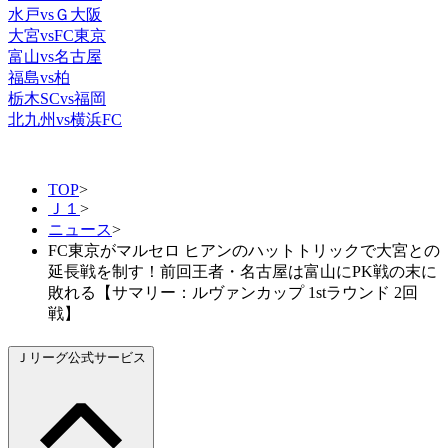
水戸vsＧ大阪
大宮vsFC東京
富山vs名古屋
福島vs柏
栃木SCvs福岡
北九州vs横浜FC
TOP
>
Ｊ１
>
ニュース
>
FC東京がマルセロ ヒアンのハットトリックで大宮との
延長戦を制す！前回王者・名古屋は富山にPK戦の末に
敗れる【サマリー：ルヴァンカップ 1stラウンド 2回
戦】
Ｊリーグ公式サービス