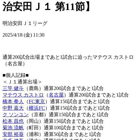
治安田Ｊ１ 第11節】
明治安田Ｊ１リーグ
2025/4/18 (金) 11:30
通算200試合出場まであと1試合に迫ったマテウス カストロ
（名古屋）
■個人記録■
＜Ｊ１通算出場＞
三竿 健斗
（鹿島）通算200試合まであと1試合
マテウス カストロ
（
名古屋
）通算200試合まであと1試合
橋本 拳人
（
FC東京
）通算150試合まであと1試合
中野 嘉大
（
横浜FC
）通算150試合まであと1試合
ク ソンユン
（京都）通算150試合まであと1試合
松本 昌也
（岡山）通算150試合まであと1試合
菊池 流帆
（町田）通算100試合まであと1試合
安部 裕葵
（浦和）通算50試合まであと1試合