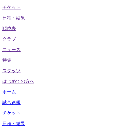
チケット
日程・結果
順位表
クラブ
ニュース
特集
スタッツ
はじめての方へ
ホーム
試合速報
チケット
日程・結果