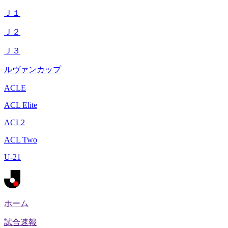
Ｊ１
Ｊ２
Ｊ３
ルヴァンカップ
ACLE
ACL Elite
ACL2
ACL Two
U-21
ホーム
試合速報