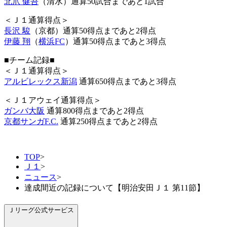
北爪 健吾
（清水）通算50試合まであと1試合
＜Ｊ１通算得点＞
長沢 駿
（京都）通算50得点まであと2得点
伊藤 翔
（
横浜FC
）通算50得点まであと3得点
■チーム記録■
＜Ｊ１通算得点＞
アルビレックス新潟
通算650得点まであと3得点
＜Ｊ１アウェイ通算得点＞
ガンバ大阪
通算800得点まであと2得点
京都サンガF.C.
通算250得点まであと2得点
TOP
>
Ｊ１
>
ニュース
>
達成間近の記録について【明治安田Ｊ１ 第11節】
Ｊリーグ公式サービス