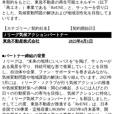
本契約をもとに、東急不動産の再生可能エネルギー（以下
「再エネ」）事業である「ReENE」と、サッカーを切り口
とした、気候変動問題の解決および地域活性化を目指してま
いります。
【カテゴリー／契約社名】
【契約開始日】
Ｊリーグ気候アクションパートナー
東急不動産株式会社
2025年4月1日
■パートナー締結の背景
Ｊリーグは、“未来の地球にいいパスを”を掲げ、サッカーが
ある風景を守り、持続可能な形で発展していくことを目指
し、自治体や企業、ファン・サポーターを巻き込みながら、
気候変動問題や地域課題の解決に取り組んでいます。2023年
5月には、Ｊリーグ・Ｊクラブが行う気候アクションの推進
や気候変動対策への興味・関心の喚起、さらには人びとの
日々の行動変容への寄与を目指し、気候アクションに特化し
た「Ｊリーグ気候アクションパートナー」を新設しました。
そしてこの度、東急不動産が推進する「ReENE」は、日本
全国で150事業・定格容量1,963MW（2025年4月末基準、開