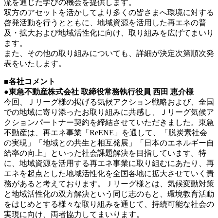
流を通じた学びの機会を提供します。
双方のアセットを活かしてより多くの皆さまへ環境に対する
啓発活動を行うとともに、地域資源を活用した再エネの普
及・拡大および地域活性化に向け、取り組みを広げてまいり
ます。
また、その他の取り組みについても、詳細が決定次第順次発
表をいたします。
■各社コメント
●東急不動産株式会社 取締役常務執行役員 西田 恵介様
今回、Ｊリーグ様の掲げる気候アクション戦略および、全国
での地域に寄り添ったお取り組みに共感し、Ｊリーグ気候ア
クションパートナー契約を締結させていただきました。東急
不動産は、再エネ事業「ReENE」を通して、「脱炭素社会
の実現」「地域との共生と相互発展」「日本のエネルギー自
給率の向上」といった社会課題解決を目指しています。特
に、地域資源を活用する再エネ事業に取り組むにあたり、再
エネを起点とした地域活性化を全国各地に拡大させていく責
務があると考えております。Ｊリーグ様とは、気候変動対策
と地域活性化の双方解決という同じ志のもと、環境教育活動
をはじめとする様々な取り組みを通じて、持続可能な社会の
実現に向け、両者協力してまいります。