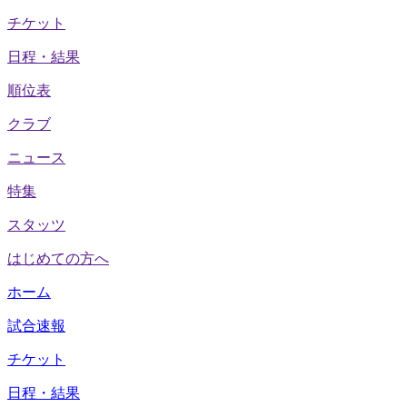
チケット
日程・結果
順位表
クラブ
ニュース
特集
スタッツ
はじめての方へ
ホーム
試合速報
チケット
日程・結果