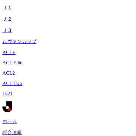
Ｊ１
Ｊ２
Ｊ３
ルヴァンカップ
ACLE
ACL Elite
ACL2
ACL Two
U-21
ホーム
試合速報