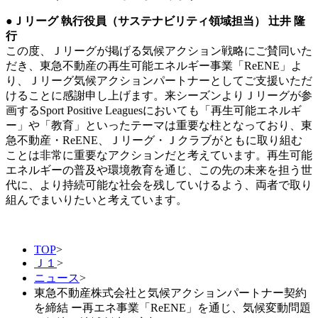
●Ｊリーグ 執行役員（サステナビリティ領域担当） 辻井 隆
行
この度、Ｊリーグが掲げる気候アクション戦略にご賛同いた
だき、東急不動産の再生可能エネルギー事業「ReENE」よ
り、Ｊリーグ気候アクションパートナーとしてご支援いただ
けることに感謝申し上げます。来シーズンよりＪリーグが参
画するSport Positive Leaguesにおいても「再生可能エネルギ
ー」や「教育」といったテーマは重要な柱となっており、東
急不動産・ReENE、Ｊリーグ・Ｊクラブがともに取り組む
ことは非常に重要なアクションだと考えています。再生可能
エネルギーの普及や環境教育を通じ、この先の未来を担う世
代に、より持続可能な社会を残していけるよう、両者で取り
組んでまいりたいと考えています。
TOP
>
Ｊ１
>
ニュース
>
東急不動産株式会社と気候アクションパートナー契約
を締結 ー再エネ事業「ReENE」を通じ、気候変動問題