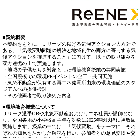
■契約概要
本契約をもとに、Ｊリーグの掲げる気候アクション大方針で
ある、「気候変動問題の解決と地域創生の両方に寄与する気
候アクションを推進すること」に向けて、以下の取り組みを
双方連携の上で実施します。
・地域の子供たちを対象とした環境教育授業の共同実施
・全国規模での環境PRイベントの企画・共同実施
・東急不動産が保有する再エネ発電所由来の環境価値のスタ
ジアムへの提供検討
・その他両者で取り決めた内容
■環境教育授業について
Ｊリーグ選手OBや東急不動産およびリエネ社員が講師とな
り、全国各地の小学校高学年を対象に2025年秋以降に複数回
実施します。授業の中では、「気候変動」をテーマに、それ
ぞれの知見を活かした解説を行い、参加者との意見交換や交