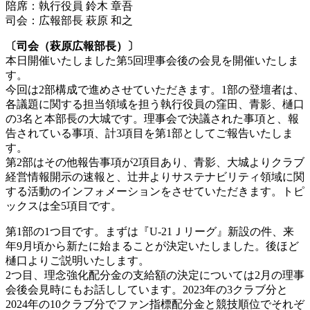
陪席：執行役員 鈴木 章吾
司会：広報部長 萩原 和之
〔司会（萩原広報部長）〕
本日開催いたしました第5回理事会後の会見を開催いたしま
す。
今回は2部構成で進めさせていただきます。1部の登壇者は、
各議題に関する担当領域を担う執行役員の窪田、青影、樋口
の3名と本部長の大城です。理事会で決議された事項と、報
告されている事項、計3項目を第1部としてご報告いたしま
す。
第2部はその他報告事項が2項目あり、青影、大城よりクラブ
経営情報開示の速報と、辻井よりサステナビリティ領域に関
する活動のインフォメーションをさせていただきます。トピ
ックスは全5項目です。
第1部の1つ目です。まずは『U-21Ｊリーグ』新設の件、来
年9月頃から新たに始まることが決定いたしました。後ほど
樋口よりご説明いたします。
2つ目、理念強化配分金の支給額の決定については2月の理事
会後会見時にもお話ししています。2023年の3クラブ分と
2024年の10クラブ分でファン指標配分金と競技順位でそれぞ