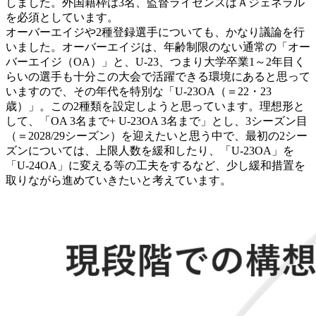
しました。外国籍枠は3名、監督ライセンスはＡジェネラル
を必須としています。
オーバーエイジや2種登録選手についても、かなり議論を行
いました。オーバーエイジは、年齢制限のない通常の「オー
バーエイジ（OA）」と、U-23、つまり大学卒業1～2年目く
らいの選手も十分この大会で活躍できる環境にあると思って
いますので、その年代を特別な「U-23OA（＝22・23
歳）」。この2種類を設定しようと思っています。理想形と
して、「OA 3名まで+ U-23OA 3名まで」とし、3シーズン目
（＝2028/29シーズン）を迎えたいと思う中で、最初の2シー
ズンについては、上限人数を緩和したり、「U-23OA」を
「U-24OA」に変える等の工夫をするなど、少し緩和措置を
取りながら進めていきたいと考えています。