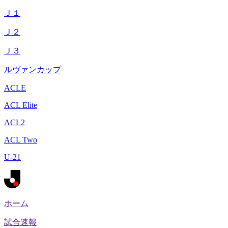
Ｊ１
Ｊ２
Ｊ３
ルヴァンカップ
ACLE
ACL Elite
ACL2
ACL Two
U-21
ホーム
試合速報