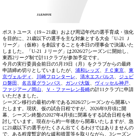
ポストユース（19～21歳）および周辺年代の選手育成・強化
を目的に、21歳以下の選手を主な対象とする大会「U-21 Ｊ
リーグ」（仮称）を創設することを本日の理事会で決議いた
しました。「U-21 Ｊリーグ」は2026/27シーズンに開始し、
東西2リーグ制で計11クラブが参加予定です。
今月の実行委員会前日の5月19日（月）をクラブからの最終
申請締め切りとしていましたが、
浦和レッズ
、
ＦＣ東京
、
東
京ヴェルディ
、
川崎フロンターレ
、
清水エスパルス
、
ジュビ
ロ磐田
、
名古屋グランパス
、
ガンバ大阪
、
ヴィッセル神戸
、
ファジアーノ岡山
、
Ｖ・ファーレン長崎
の計11クラブに申請
いただきました。
シーズン移行の最初の年である2026/27シーズンから開幕い
たします。現状、仮の試合日程ですが、2026年9月頃に開
幕、シーズン終盤の2027年4月頃に閉幕をする試合日程を検
討しています。現在から約一年後から開幕いたしますが、急
に21歳以下の選手がたくさん出てくるわけではありませんの
で、ある程度暫定的な緩和措置等を取りながら、3シーズン