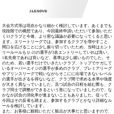
大会方式等は現在かなり細かく検討しています。あくまでも
現段階での構想であり、今回最終申請いただいて参加いただ
く11クラブと今後、より密な議論が必要になってくると思い
ます。エリートリーグでは、参加するクラブを増やすこと、
間口を広げることに少し振り切っていたため、当時はエント
リールールもＵ-21の選手が3名エントリーしていれば良い、
1名先発であれば良いなど、基準は少し緩いものでした。そ
のため、若い選手だけでいきたいクラブ、トップでケガして
いるオーバーエイジの選手が多めのクラブ、プレミアリーグ
やプリンスリーグで戦いながらそこにに出場できないレベル
の選手が出ざるを得ないなど、クラブ間で求める水準や強度
が大きく異なっていました。且つ試合の日程を組む際も、ク
ラブ同士で調整ができるという形になっていましたので、な
かなか試合の消化率が進まないこともありました。従って、
今回はその反省も踏まえ、参加するクラブとかなり詳細なル
ールを検討しています。
また、お客様に観戦いただく観点が大事だと思いますので、