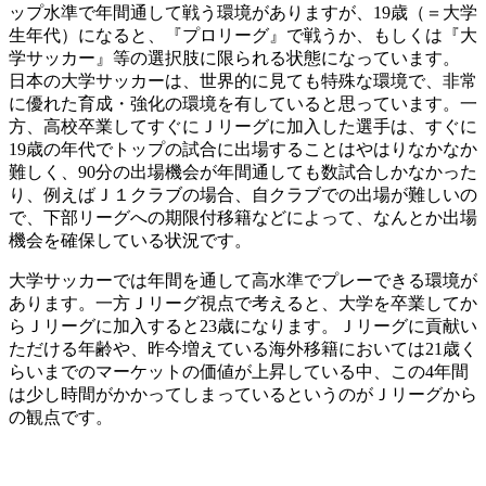
ップ水準で年間通して戦う環境がありますが、19歳（＝大学
生年代）になると、『プロリーグ』で戦うか、もしくは『大
学サッカー』等の選択肢に限られる状態になっています。
日本の大学サッカーは、世界的に見ても特殊な環境で、非常
に優れた育成・強化の環境を有していると思っています。一
方、高校卒業してすぐにＪリーグに加入した選手は、すぐに
19歳の年代でトップの試合に出場することはやはりなかなか
難しく、90分の出場機会が年間通しても数試合しかなかった
り、例えばＪ１クラブの場合、自クラブでの出場が難しいの
で、下部リーグへの期限付移籍などによって、なんとか出場
機会を確保している状況です。
大学サッカーでは年間を通して高水準でプレーできる環境が
あります。一方Ｊリーグ視点で考えると、大学を卒業してか
らＪリーグに加入すると23歳になります。Ｊリーグに貢献い
ただける年齢や、昨今増えている海外移籍においては21歳く
らいまでのマーケットの価値が上昇している中、この4年間
は少し時間がかかってしまっているというのがＪリーグから
の観点です。