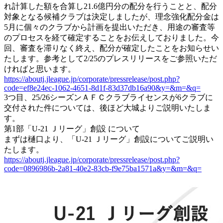
れ計算した額を合算し21.6億円分の配分を行うことと、配分
対象となる候補クラブは決定しましたが、理念強化配分金は
5月に個々のクラブから計画を提出いただき、用途の審査等
のプロセスを経て確定することをお伝えしておりました。今
回、審査を滞りなく終え、配分が確定したことをお知らせい
たします。参考として2/25のプレスリリースをご参照いただ
ければと思います。
https://aboutj.jleague.jp/corporate/pressrelease/post.php?
code=ef8e24ec-1062-4651-8d1f-83d37db16a90&y=&m=&q=
3つ目、25/26シーズンＡＦＣクラブライセンスが6クラブに
交付された件については、後ほど大城よりご説明いたしま
す。
第1部「U-21 Ｊリーグ」創設 について
まずは樋口より、「U-21 Ｊリーグ」創設についてご説明い
たします。
https://aboutj.jleague.jp/corporate/pressrelease/post.php?
code=0896986b-2a81-40e2-83cb-f9e75ba1571a&y=&m=&q=