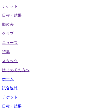
チケット
日程・結果
順位表
クラブ
ニュース
特集
スタッツ
はじめての方へ
ホーム
試合速報
チケット
日程・結果