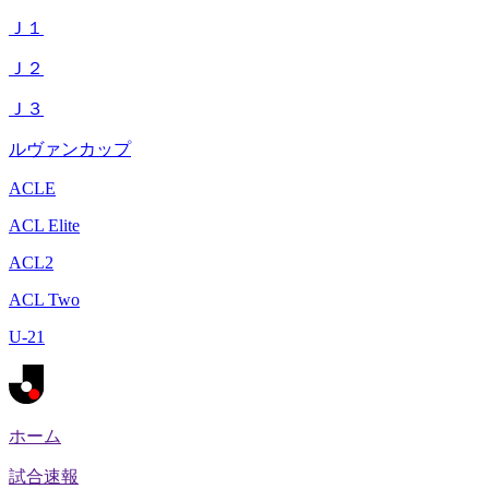
Ｊ１
Ｊ２
Ｊ３
ルヴァンカップ
ACLE
ACL Elite
ACL2
ACL Two
U-21
ホーム
試合速報