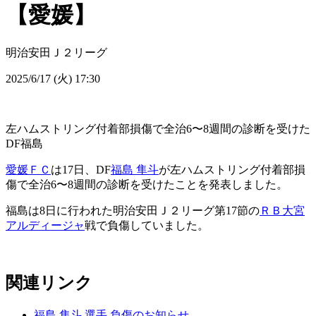
【愛媛】
明治安田Ｊ２リーグ
2025/6/17 (火) 17:30
左ハムストリング付着部損傷で全治6〜8週間の診断を受けた
DF福島
愛媛ＦＣ
は17日、DF
福島 隼斗
が左ハムストリング付着部損
傷で全治6〜8週間の診断を受けたことを発表しました。
福島は8日に行われた明治安田Ｊ２リーグ第17節の
ＲＢ大宮
アルディージャ
戦で負傷していました。
関連リンク
福島 隼斗 選手 負傷のお知らせ