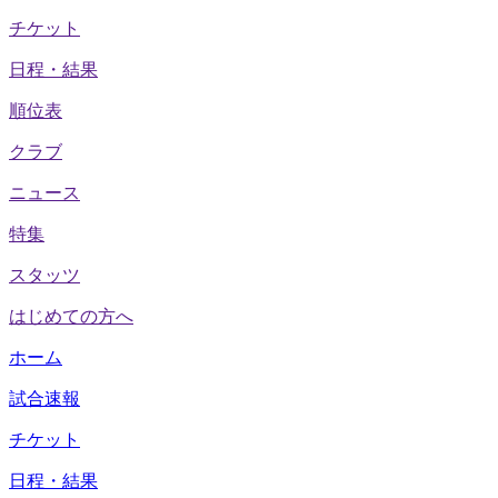
チケット
日程・結果
順位表
クラブ
ニュース
特集
スタッツ
はじめての方へ
ホーム
試合速報
チケット
日程・結果