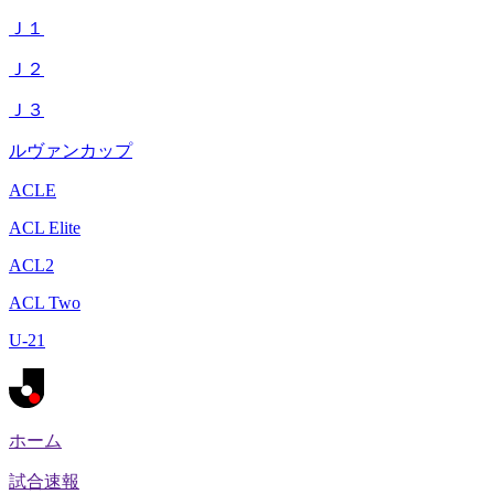
Ｊ１
Ｊ２
Ｊ３
ルヴァンカップ
ACLE
ACL Elite
ACL2
ACL Two
U-21
ホーム
試合速報