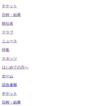
チケット
日程・結果
順位表
クラブ
ニュース
特集
スタッツ
はじめての方へ
ホーム
試合速報
チケット
日程・結果