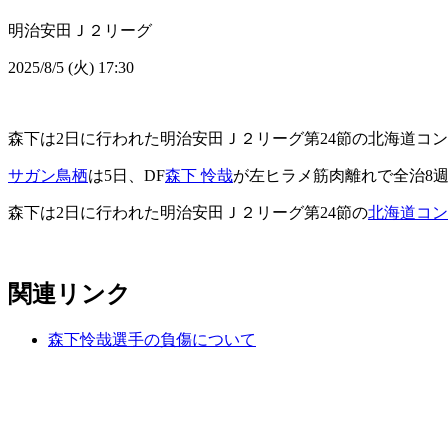
明治安田Ｊ２リーグ
2025/8/5 (火) 17:30
森下は2日に行われた明治安田Ｊ２リーグ第24節の北海道コ
サガン鳥栖
は5日、DF
森下 怜哉
が左ヒラメ筋肉離れで全治8
森下は2日に行われた明治安田Ｊ２リーグ第24節の
北海道コン
関連リンク
森下怜哉選手の負傷について