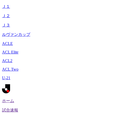
Ｊ１
Ｊ２
Ｊ３
ルヴァンカップ
ACLE
ACL Elite
ACL2
ACL Two
U-21
ホーム
試合速報