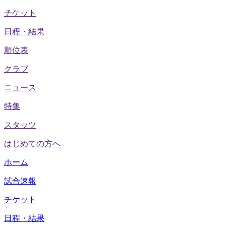
チケット
日程・結果
順位表
クラブ
ニュース
特集
スタッツ
はじめての方へ
ホーム
試合速報
チケット
日程・結果