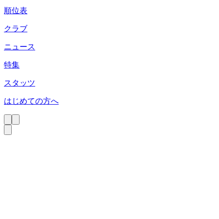
順位表
クラブ
ニュース
特集
スタッツ
はじめての方へ