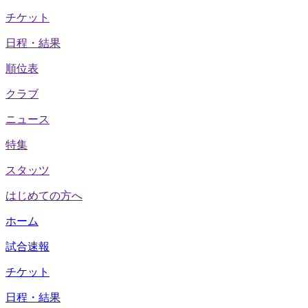
チケット
日程・結果
順位表
クラブ
ニュース
特集
スタッツ
はじめての方へ
ホーム
試合速報
チケット
日程・結果