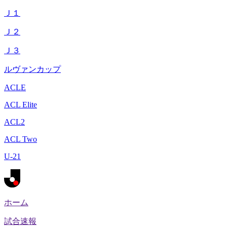
Ｊ１
Ｊ２
Ｊ３
ルヴァンカップ
ACLE
ACL Elite
ACL2
ACL Two
U-21
ホーム
試合速報