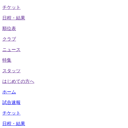
チケット
日程・結果
順位表
クラブ
ニュース
特集
スタッツ
はじめての方へ
ホーム
試合速報
チケット
日程・結果