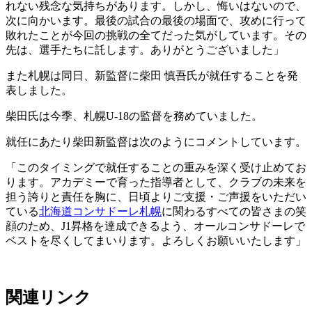
れない残念な気持ちがあります。しかし、悔いはないので、
次に向かいます。最後の試合の最後の場面で、攻めに行って
敗れたことが今回の挑戦の全てだった気がしています。その
先は、選手たちに託します。ありがとうございました」
また札幌は同日、新監督に柴田 慎吾氏が就任することを発
表しました。
柴田氏は今季、札幌U-18の監督を務めていました。
就任にあたり柴田新監督は次のようにコメントしています。
「このタイミングで就任することの重みを深く受け止めてお
ります。アカデミーで育った指導者として、クラブの未来を
担う誇りと責任を胸に、日頃よりご支援・ご声援をいただい
ている
北海道コンサドーレ札幌
に関わるすべての皆さまの笑
顔のため、J1昇格を達成できるよう、オールコンサドーレで
ベストを尽くしてまいります。よろしくお願いいたします」
関連リンク