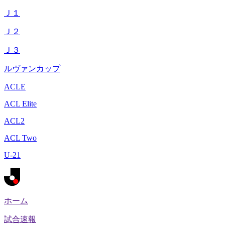
Ｊ１
Ｊ２
Ｊ３
ルヴァンカップ
ACLE
ACL Elite
ACL2
ACL Two
U-21
ホーム
試合速報