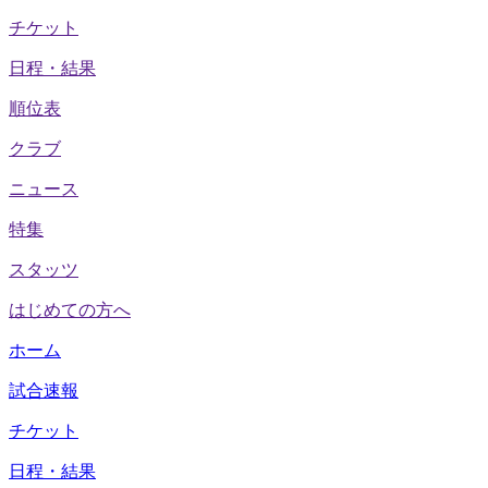
チケット
日程・結果
順位表
クラブ
ニュース
特集
スタッツ
はじめての方へ
ホーム
試合速報
チケット
日程・結果