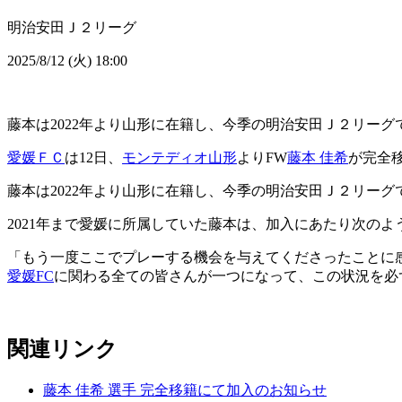
明治安田Ｊ２リーグ
2025/8/12 (火) 18:00
藤本は2022年より山形に在籍し、今季の明治安田Ｊ２リーグ
愛媛ＦＣ
は12日、
モンテディオ山形
よりFW
藤本 佳希
が完全
藤本は2022年より山形に在籍し、今季の明治安田Ｊ２リーグ
2021年まで愛媛に所属していた藤本は、加入にあたり次の
「もう一度ここでプレーする機会を与えてくださったことに
愛媛FC
に関わる全ての皆さんが一つになって、この状況を必
関連リンク
藤本 佳希 選手 完全移籍にて加入のお知らせ