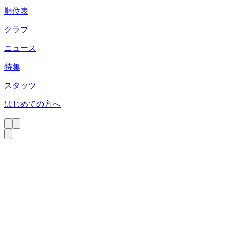
順位表
クラブ
ニュース
特集
スタッツ
はじめての方へ