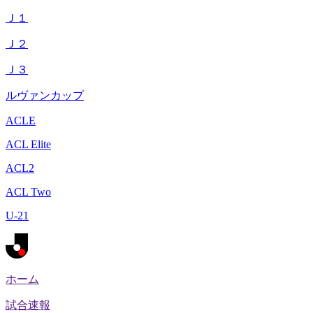
Ｊ１
Ｊ２
Ｊ３
ルヴァンカップ
ACLE
ACL Elite
ACL2
ACL Two
U-21
ホーム
試合速報