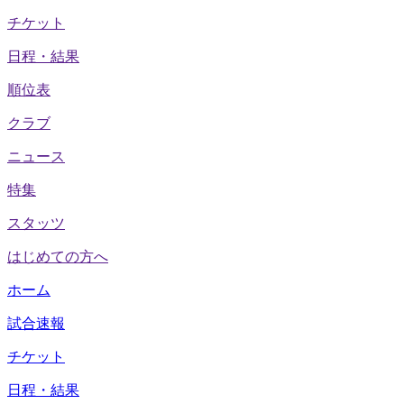
チケット
日程・結果
順位表
クラブ
ニュース
特集
スタッツ
はじめての方へ
ホーム
試合速報
チケット
日程・結果