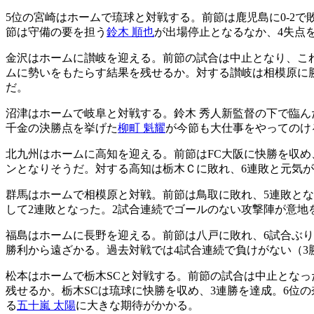
5位の宮崎はホームで琉球と対戦する。前節は鹿児島に0-2
節は守備の要を担う
鈴木 順也
が出場停止となるなか、4失点
金沢はホームに讃岐を迎える。前節の試合は中止となり、こ
ムに勢いをもたらす結果を残せるか。対する讃岐は相模原に勝
だ。
沼津はホームで岐阜と対戦する。鈴木 秀人新監督の下で臨
千金の決勝点を挙げた
柳町 魁耀
が今節も大仕事をやってのけ
北九州はホームに高知を迎える。前節はFC大阪に快勝を収め
ンとなりそうだ。対する高知は栃木Ｃに敗れ、6連敗と元気
群馬はホームで相模原と対戦。前節は鳥取に敗れ、5連敗と
して2連敗となった。2試合連続でゴールのない攻撃陣が意地
福島はホームに長野を迎える。前節は八戸に敗れ、6試合ぶ
勝利から遠ざかる。過去対戦では4試合連続で負けがない（3
松本はホームで栃木SCと対戦する。前節の試合は中止となっ
残せるか。栃木SCは琉球に快勝を収め、3連勝を達成。6位
る
五十嵐 太陽
に大きな期待がかかる。