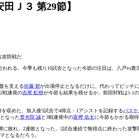
田Ｊ３ 第29節】
位攻防戦だ
合が行われる。今季も残り10試合となった今節の注目は、八戸v
中盤を支える
佐藤 碧
が出場停止となるだけに、代わってピッチ
2戦連発の
吉尾 虹樹
が今節も結果を残せるか。前回対戦は1-
勝を収めた。加入後5試合で4得点・1アシストを記録する
バスケ
者となった
普光院 誠
と3戦連発中の
富樫 佑太
に今節もかかる期待
沼津に敗れ、2連敗となった。2試合連続で無得点に終わった攻
ーマとなるだろう。