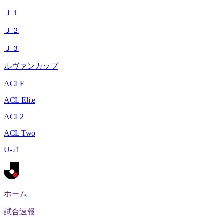
Ｊ１
Ｊ２
Ｊ３
ルヴァンカップ
ACLE
ACL Elite
ACL2
ACL Two
U-21
ホーム
試合速報