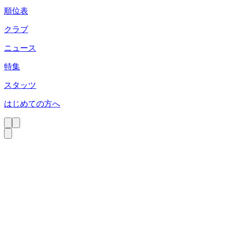
順位表
クラブ
ニュース
特集
スタッツ
はじめての方へ