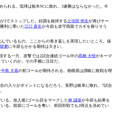
められる。琉球は栃木SCに敗れ、3連勝はならなかった。今
が3でストップした。好調を維持する
土信田 悠生
が再びチー
で勝利に導いた
江口 直生
が今節も攻守両面でカギを握りそう
沈んでいるもの、ここからの巻き返しを実現したいところ。値
 龍磨
に今節もかかる期待は大きい。
現する一方、攻撃では2試合連続ゴール中の
髙橋 大悟
がキーマ
していくのか。その手腕に注目だ。
た
中島 大嘉
の初ゴールが期待される。相模原は讃岐に敗戦を喫
合の入りがポイントになるだろう。長野は岐阜に敗れ、7試合
い。
でいる。加入後2ゴール目をマークした
林 誠道
が今節も結果を
ている。前節にゴールを奪い、前回対戦でも2得点を決めてい