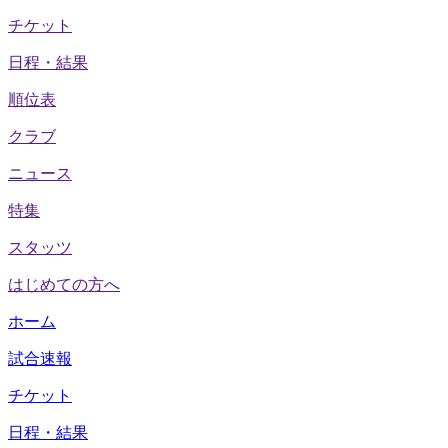
チケット
日程・結果
順位表
クラブ
ニュース
特集
スタッツ
はじめての方へ
ホーム
試合速報
チケット
日程・結果