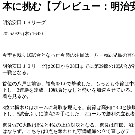
本に挑む【プレビュー：明治安
明治安田Ｊ３リーグ
2025/9/25 (木) 16:00
今季も残り10試合となった今節の注目は、八戸vs鹿児島の首
明治安田Ｊ３リーグは26日から28日までに第29節の10試
一戦となる。
首位の八戸は前節、福島を1-0で撃破した。もっとも今節は
下し、3連勝を達成。10戦負けなしと勢いを加速させている。
着を見るか。
3位の栃木Ｃはホームに鳥取を迎える。前節は高知に3-0と快
下し、5試合ぶりに勝点3を手にした。2ゴールで勝利の立役
奈良vsFC大阪は6位と4位の上位対決となる。奈良は前節、
はならず。こちらは3点を奪われた守備組織の立て直しがテ