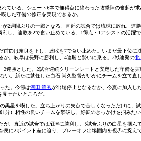
で敗れている。シュート6本で無得点に終わった攻撃陣の奮起が求
を喫した守備の修正を実現できるか。
れが2週間ぶりの一戦となる。直近の試合では琉球に敗れ、連勝
利し、連敗を2で食い止めている。1得点・1アシストの活躍
んだ前節は奈良を下し、連敗を7で食い止めた。いまだ最下位に
るか。岐阜は長野に勝利し、4連勝と勢いに乗る。2戦連発の
北
、2連勝とした。2試合連続クリーンシートと安定した守備を実
がない。新たに就任した白石 尚久監督がいかにチームを立て直
なった。今節は
河田 篤秀
が出場停止となるなか、今夏に加入し
を見せたいところだ。
りの黒星を喫した。立ち上がりの失点で苦しくなっただけに、試
勝1分）相性の良いチームを撃破し、好転のきっかけを掴みた
たが、直近の試合では沼津に勝利し、5試合ぶりの白星を掴ん
の奈良に2ポイント差に迫り、プレーオフ出場圏内を視界に捉え