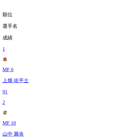
順位
選手名
成績
1
MF 6
上畑 佑平士
91
2
MF 10
山中 麗央