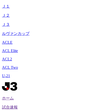
Ｊ１
Ｊ２
Ｊ３
ルヴァンカップ
ACLE
ACL Elite
ACL2
ACL Two
U-21
ホーム
試合速報