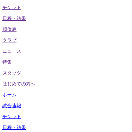
チケット
日程・結果
順位表
クラブ
ニュース
特集
スタッツ
はじめての方へ
ホーム
試合速報
チケット
日程・結果