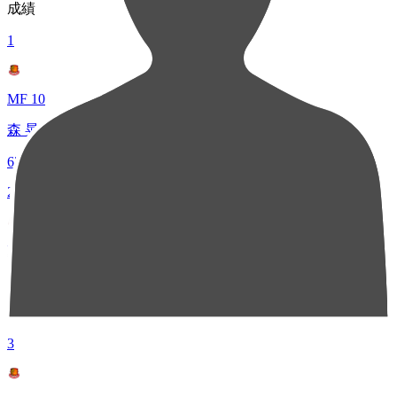
成績
1
MF 10
森 晃太
63
2
MF 30
狩野 海晟
54
3