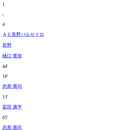
1
-
4
ＡＣ長野パルセイロ
長野
樋口 寛規
44'
10'
忽那 喬司
13'
冨田 康平
65'
忽那 喬司