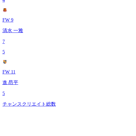
FW 9
清水 一雅
7
5
FW 11
進 昂平
5
チャンスクリエイト総数