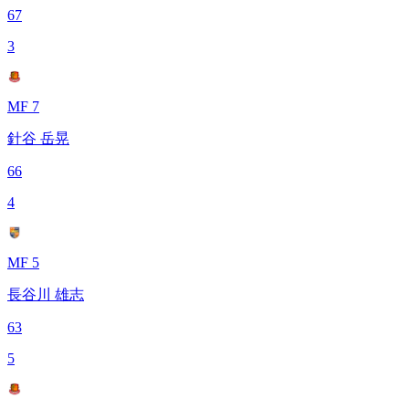
67
3
MF 7
針谷 岳晃
66
4
MF 5
長谷川 雄志
63
5