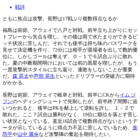
戦評
ともに焦点は攻撃。長野は17戦ぶり複数得点なるか
福島は前節、アウェイで八戸と対戦。前半立ち上がりにセッ
トプレーから失点を喫し、その後は雨で水たまりができるピ
ッチ状況に苦しんだ。それでも後半は持ち味のパスワークを
見せて決定機を作り、72分には相手が退場者を出して数的優
位に。しかしゴールは奪えず、０－１で６試合ぶりに敗れ
た。夏の中断期間明けにおいては初の黒星を喫したが、もう
一度攻撃的スタイルに立ち返り、連敗をしないことが重要
だ。
森 晃太
や
芦部 晃生
といったドリブラーの突破力に期待
がかかる。
長野は前節、アウェイで岐阜と対戦。前半にCKから
イム ジ
フン
のヘディングシュートで先制したが、前半終了間際に追
いつかれると、後半はPKを献上して逆転を許し、１－２で
敗れた。ここ７試合は勝利がなく、19位に順位を落とす苦し
い状況となっている。直近16試合で複数得点がないというデ
ータが示しているように得点力不足に苦しんでいるため、
進
昂平
や
山中 麗央
など攻撃陣の奮起を期待したい。