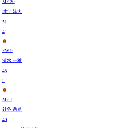
MF 20
城定 幹大
51
4
FW 9
清水 一雅
45
5
MF 7
針谷 岳晃
40