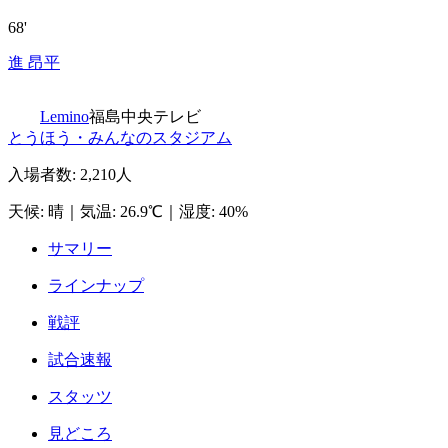
68'
進 昂平
Lemino
福島中央テレビ
とうほう・みんなのスタジアム
入場者数
:
2,210人
天候
:
晴
｜
気温
:
26.9℃
｜
湿度
:
40%
サマリー
ラインナップ
戦評
試合速報
スタッツ
見どころ