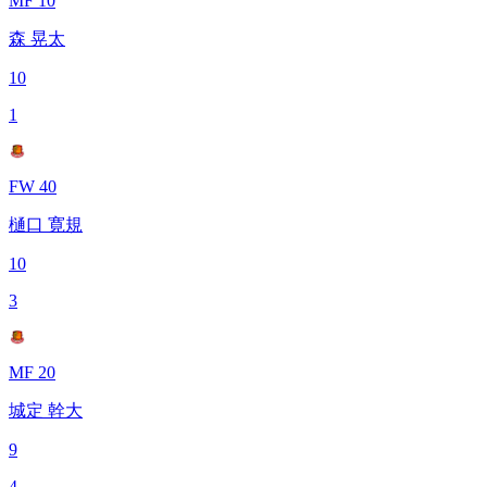
MF 10
森 晃太
10
1
FW 40
樋口 寛規
10
3
MF 20
城定 幹大
9
4