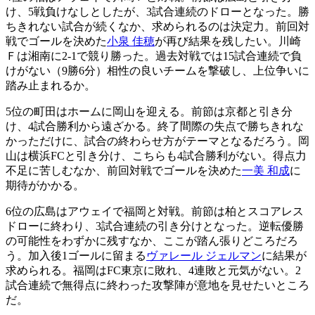
け、5戦負けなしとしたが、3試合連続のドローとなった。勝
ちきれない試合が続くなか、求められるのは決定力。前回対
戦でゴールを決めた
小泉 佳穂
が再び結果を残したい。川崎
Ｆは湘南に2-1で競り勝った。過去対戦では15試合連続で負
けがない（9勝6分）相性の良いチームを撃破し、上位争いに
踏み止まれるか。
5位の町田はホームに岡山を迎える。前節は京都と引き分
け、4試合勝利から遠ざかる。終了間際の失点で勝ちきれな
かっただけに、試合の終わらせ方がテーマとなるだろう。岡
山は横浜FCと引き分け、こちらも4試合勝利がない。得点力
不足に苦しむなか、前回対戦でゴールを決めた
一美 和成
に
期待がかかる。
6位の広島はアウェイで福岡と対戦。前節は柏とスコアレス
ドローに終わり、3試合連続の引き分けとなった。逆転優勝
の可能性をわずかに残すなか、ここが踏ん張りどころだろ
う。加入後1ゴールに留まる
ヴァレール ジェルマン
に結果が
求められる。福岡はFC東京に敗れ、4連敗と元気がない。2
試合連続で無得点に終わった攻撃陣が意地を見せたいところ
だ。