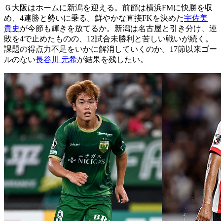
Ｇ大阪はホームに新潟を迎える。前節は横浜FMに快勝を収
め、4連勝と勢いに乗る。鮮やかな直接FKを決めた
宇佐美
貴史
が今節も輝きを放てるか。新潟は名古屋と引き分け、連
敗を4で止めたものの、12試合未勝利と苦しい戦いが続く。
課題の得点力不足をいかに解消していくのか。17節以来ゴー
ルのない
長谷川 元希
が結果を残したい。