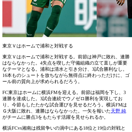
東京Ｖはホームで浦和と対戦する
東京Ｖはホームで浦和と対戦する。前節は神戸に敗れ、連勝
はならなかった。4失点を喫した守備組織の立て直しが重要
なテーマとなる。浦和は清水と引き分け、3試合勝利なし。
16本ものシュートを放ちながら無得点に終わっただけに、ゴ
ール前の質向上が求められるだろう。
FC東京はホームに横浜FMを迎える。前節は福岡を下し、3
連勝を達成した。3試合連続でウノゼロ勝利を実現してお
り、今節もしたたかな試合運びを見せるだろう。横浜FMは
Ｇ大阪に敗れ、連勝はならなかった。一矢を報いた
天野 純
がチームに勝点3をもたらす活躍を見せられるか。
横浜FCvs湘南は残留争いの渦中にある18位と19位の対戦と