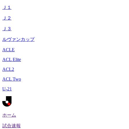
Ｊ１
Ｊ２
Ｊ３
ルヴァンカップ
ACLE
ACL Elite
ACL2
ACL Two
U-21
ホーム
試合速報