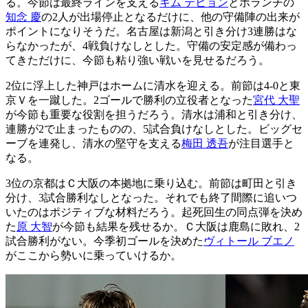
る。今節は最終ラインを支える
キム テヒョン
とボランチの
知念 慶
の2人が出場停止となるだけに、他の守備陣の出来が
ポイントになりそうだ。名古屋は新潟と引き分け3連勝はな
らなかったが、4戦負けなしとした。守備の安定感が備わっ
てきただけに、今節も粘り強い戦いを見せるだろう。
2位に浮上した神戸はホームに清水を迎える。前節は4-0と東
京Ｖを一蹴した。2ゴールで勝利の立役者となった
宮代 大聖
が今節も重要な役割を担うだろう。清水は浦和と引き分け、
連勝が2で止まったものの、5試合負けなしとした。ビッグセ
ーブを連発し、清水の堅守を支える
梅田 透吾
が注目選手と
なる。
3位の京都はＣ大阪の本拠地に乗り込む。前節は町田と引き
分け、3試合勝利なしとなった。それでも終了間際に追いつ
いたのはポジティブな材料だろう。起死回生の同点弾を決め
た
原 大智
が今節も結果を残せるか。Ｃ大阪は鹿島に敗れ、2
試合勝利がない。今季初ゴールを決めた
ヴィトール ブエノ
がここから勢いに乗っていけるか。