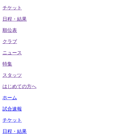
チケット
日程・結果
順位表
クラブ
ニュース
特集
スタッツ
はじめての方へ
ホーム
試合速報
チケット
日程・結果