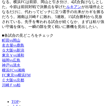
なる。横浜FCは前節、岡山と引き分け、4試合負けなしとし
た。今節は前回対戦で決勝点を挙げた
ルキアン
が出場停止と
なるだけに、代わってピッチに立つ選手の出来がカギを握る
だろう。湘南は川崎Ｆに敗れ、5連敗。15試合勝利から見放
されている。先手を奪われる試合が続くなか、まずは粘り強
い守備を保ち、一瞬の隙を突く戦いに勝機を見出したい。
■各試合の見どころをチェック
町田vs岡山
名古屋vs鹿島
Ｇ大阪vs新潟
東京Ｖvs浦和
福岡vs広島
神戸vs清水
横浜FCvs湘南
FC東京vs横浜FM
Ｃ大阪vs京都
川崎Ｆvs柏
TOP
>