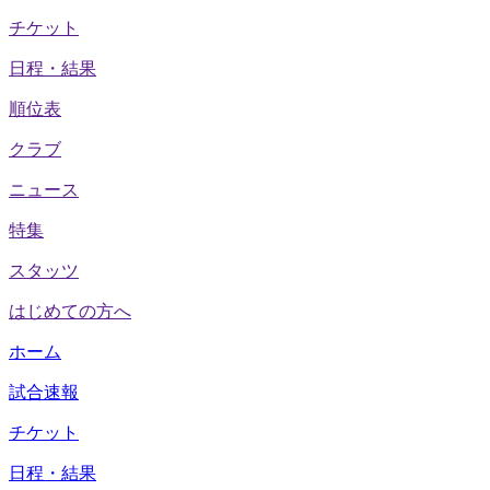
チケット
日程・結果
順位表
クラブ
ニュース
特集
スタッツ
はじめての方へ
ホーム
試合速報
チケット
日程・結果