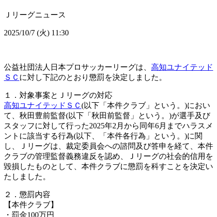
Ｊリーグニュース
2025/10/7 (火) 11:30
公益社団法人日本プロサッカーリーグは、
高知ユナイテッド
ＳＣ
に対し下記のとおり懲罰を決定しました。
１．対象事案とＪリーグの対応
高知ユナイテッドＳＣ
(以下「本件クラブ」という。)におい
て、秋田豊前監督(以下「秋田前監督」という。)が選手及び
スタッフに対して行った2025年2月から同年6月までハラスメ
ントに該当する行為(以下、「本件各行為」という。)に関
し、Ｊリーグは、裁定委員会への諮問及び答申を経て、本件
クラブの管理監督義務違反を認め、Ｊリーグの社会的信用を
毀損したものとして、本件クラブに懲罰を科すことを決定い
たしました。
２．懲罰内容
【本件クラブ】
・罰金100万円