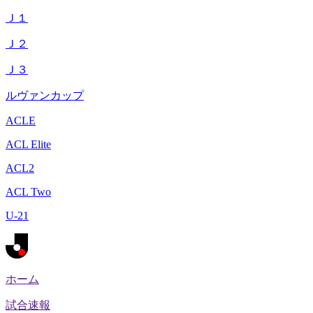
Ｊ１
Ｊ２
Ｊ３
ルヴァンカップ
ACLE
ACL Elite
ACL2
ACL Two
U-21
ホーム
試合速報