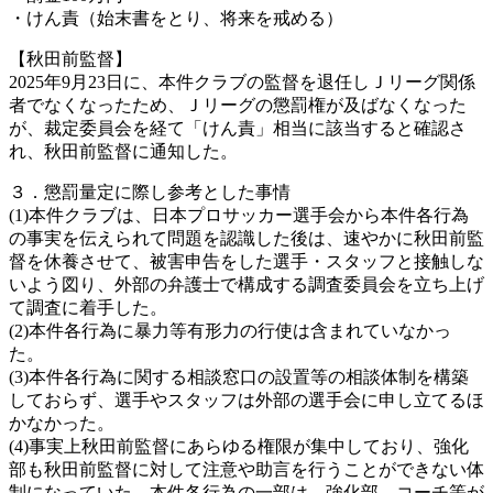
・けん責（始末書をとり、将来を戒める）
【秋田前監督】
2025年9月23日に、本件クラブの監督を退任しＪリーグ関係
者でなくなったため、Ｊリーグの懲罰権が及ばなくなった
が、裁定委員会を経て「けん責」相当に該当すると確認さ
れ、秋田前監督に通知した。
３．懲罰量定に際し参考とした事情
(1)本件クラブは、日本プロサッカー選手会から本件各行為
の事実を伝えられて問題を認識した後は、速やかに秋田前監
督を休養させて、被害申告をした選手・スタッフと接触しな
いよう図り、外部の弁護士で構成する調査委員会を立ち上げ
て調査に着手した。
(2)本件各行為に暴力等有形力の行使は含まれていなかっ
た。
(3)本件各行為に関する相談窓口の設置等の相談体制を構築
しておらず、選手やスタッフは外部の選手会に申し立てるほ
かなかった。
(4)事実上秋田前監督にあらゆる権限が集中しており、強化
部も秋田前監督に対して注意や助言を行うことができない体
制になっていた。本件各行為の一部は、強化部、コーチ等が