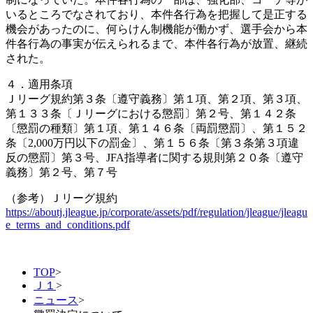
いるところでなされており、本件各行為を把握して是正する
機会があったのに、何らけん制機能が働かず、選手会から本
件各行為の事実が伝えられるまで、本件各行為が放置、継続
された。
４．適用条項
Ｊリーグ規約第３条〔遵守義務〕第１項、第２項、第３項、
第１３３条〔Ｊリーグにおける懲罰〕第２号、第１４２条
〔懲罰の種類〕第１項、第１４６条〔両罰懲罰〕、第１５２
条〔2,000万円以下の罰金〕、第１５６条〔第３条第３項違
反の懲罰〕第３号、JFA指導者に関する規則第２０条〔遵守
義務〕第２号、第７号
（参考）Ｊリーグ規約
https://aboutj.jleague.jp/corporate/assets/pdf/regulation/jleague/jleagu
e_terms_and_conditions.pdf
TOP
>
Ｊ１
>
ニュース
>