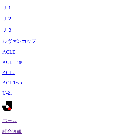
Ｊ１
Ｊ２
Ｊ３
ルヴァンカップ
ACLE
ACL Elite
ACL2
ACL Two
U-21
ホーム
試合速報