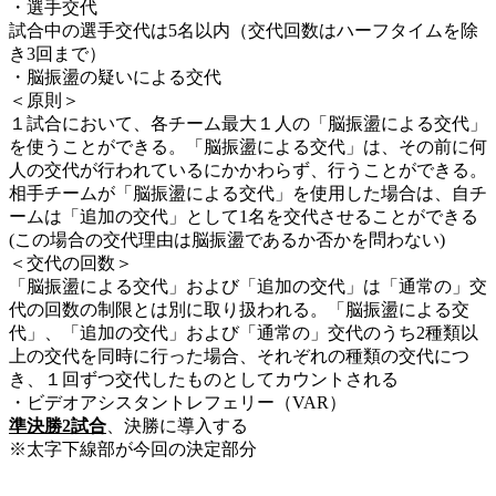
・選手交代
試合中の選手交代は5名以内（交代回数はハーフタイムを除
き3回まで）
・脳振盪の疑いによる交代
＜原則＞
１試合において、各チーム最大１人の「脳振盪による交代」
を使うことができる。「脳振盪による交代」は、その前に何
人の交代が行われているにかかわらず、行うことができる。
相手チームが「脳振盪による交代」を使用した場合は、自チ
ームは「追加の交代」として1名を交代させることができる
(この場合の交代理由は脳振盪であるか否かを問わない)
＜交代の回数＞
「脳振盪による交代」および「追加の交代」は「通常の」交
代の回数の制限とは別に取り扱われる。「脳振盪による交
代」、「追加の交代」および「通常の」交代のうち2種類以
上の交代を同時に行った場合、それぞれの種類の交代につ
き、１回ずつ交代したものとしてカウントされる
・ビデオアシスタントレフェリー（VAR）
準決勝2試合
、決勝に導入する
※太字下線部が今回の決定部分