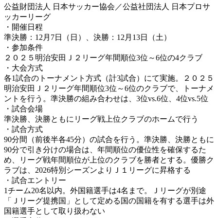
公益財団法人 日本サッカー協会／公益社団法人 日本プロサ
ッカーリーグ
・開催日程
準決勝：12月7日（日）、決勝：12月13日（土）
・参加条件
２０２５明治安田Ｊ２リーグ年間順位3位～6位の4クラブ
・大会方式
各1試合のトーナメント方式（計3試合）にて実施。２０２５
明治安田Ｊ２リーグ年間順位3位～6位のクラブで、トーナメ
ントを行う。準決勝の組み合わせは、3位vs.6位、4位vs.5位
・試合会場
準決勝、決勝ともにリーグ戦上位クラブのホームで行う
・試合方式
90分間（前後半各45分）の試合を行う。準決勝、決勝ともに
90分で引き分けの場合は、年間順位の優位性を確保するた
め、リーグ戦年間順位が上位のクラブを勝者とする。優勝ク
ラブは、2026特別シーズンよりＪ１リーグに昇格する
・試合エントリー
1チーム20名以内。外国籍選手は4名まで。Ｊリーグが別途
「Ｊリーグ提携国」として定める国の国籍を有する選手は外
国籍選手として取り扱わない