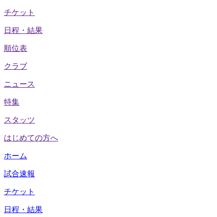
チケット
日程・結果
順位表
クラブ
ニュース
特集
スタッツ
はじめての方へ
ホーム
試合速報
チケット
日程・結果