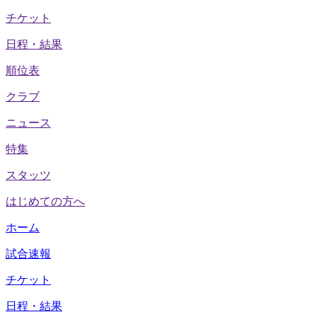
チケット
日程・結果
順位表
クラブ
ニュース
特集
スタッツ
はじめての方へ
ホーム
試合速報
チケット
日程・結果