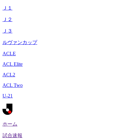
Ｊ１
Ｊ２
Ｊ３
ルヴァンカップ
ACLE
ACL Elite
ACL2
ACL Two
U-21
ホーム
試合速報