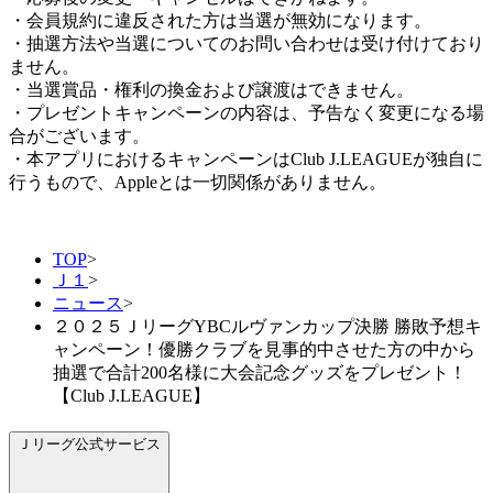
・会員規約に違反された方は当選が無効になります。
・抽選方法や当選についてのお問い合わせは受け付けており
ません。
・当選賞品・権利の換金および譲渡はできません。
・プレゼントキャンペーンの内容は、予告なく変更になる場
合がございます。
・本アプリにおけるキャンペーンはClub J.LEAGUEが独自に
行うもので、Appleとは一切関係がありません。
TOP
>
Ｊ１
>
ニュース
>
２０２５ＪリーグYBCルヴァンカップ決勝 勝敗予想キ
ャンペーン！優勝クラブを見事的中させた方の中から
抽選で合計200名様に大会記念グッズをプレゼント！
【Club J.LEAGUE】
Ｊリーグ公式サービス