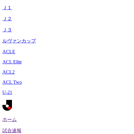
Ｊ１
Ｊ２
Ｊ３
ルヴァンカップ
ACLE
ACL Elite
ACL2
ACL Two
U-21
ホーム
試合速報