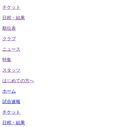
チケット
日程・結果
順位表
クラブ
ニュース
特集
スタッツ
はじめての方へ
ホーム
試合速報
チケット
日程・結果