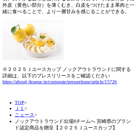
外皮（黄色い部分）を薄くむき、白皮をつけたまま果肉と一
緒に食べることで、より一層甘みを感じることができる。
※２０２５Ｊユースカップ ノックアウトラウンドに関する
詳細は、以下のプレスリリースをご確認ください
https://aboutj.jleague.jp/corporate/pressrelease/article/15726
TOP
>
Ｊ１
>
ニュース
>
ノックアウトラウンド出場8チームへ 宮崎県のブラン
ド認定商品を贈呈【２０２５Ｊユースカップ】