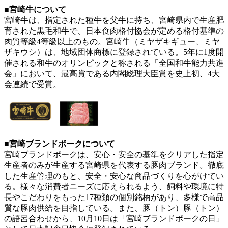
■宮崎牛について
宮崎牛は、指定された種牛を父牛に持ち、宮崎県内で生産肥
育された黒毛和牛で、日本食肉格付協会が定める格付基準の
肉質等級4等級以上のもの。宮崎牛（ミヤザキギュー、ミヤ
ザキウシ）は、地域団体商標に登録されている。5年に1度開
催される和牛のオリンピックと称される「全国和牛能力共進
会」において、最高賞である内閣総理大臣賞を史上初、4大
会連続で受賞。
■宮崎ブランドポークについて
宮崎ブランドポークは、安心・安全の基準をクリアした指定
生産者のみが生産する宮崎県を代表する豚肉ブランド。徹底
した生産管理のもと、安全・安心な商品づくりを心がけてい
る。様々な消費者ニーズに応えられるよう、飼料や環境に特
長やこだわりをもった17種類の個別銘柄があり、多様で高品
質な豚肉供給を目指している。また、豚（トン）豚（トン）
の語呂合わせから、10月10日は「宮崎ブランドポークの日」