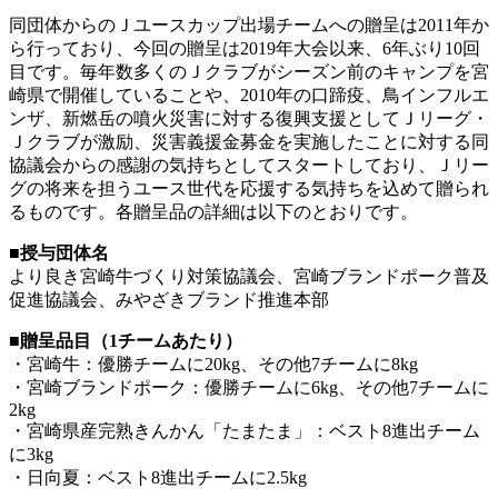
同団体からのＪユースカップ出場チームへの贈呈は2011年か
ら行っており、今回の贈呈は2019年大会以来、6年ぶり10回
目です。毎年数多くのＪクラブがシーズン前のキャンプを宮
崎県で開催していることや、2010年の口蹄疫、鳥インフルエ
ンザ、新燃岳の噴火災害に対する復興支援としてＪリーグ・
Ｊクラブが激励、災害義援金募金を実施したことに対する同
協議会からの感謝の気持ちとしてスタートしており、Ｊリー
グの将来を担うユース世代を応援する気持ちを込めて贈られ
るものです。各贈呈品の詳細は以下のとおりです。
■授与団体名
より良き宮崎牛づくり対策協議会、宮崎ブランドポーク普及
促進協議会、みやざきブランド推進本部
■贈呈品目（1チームあたり）
・宮崎牛：優勝チームに20kg、その他7チームに8kg
・宮崎ブランドポーク：優勝チームに6kg、その他7チームに
2kg
・宮崎県産完熟きんかん「たまたま」：ベスト8進出チーム
に3kg
・日向夏：ベスト8進出チームに2.5kg