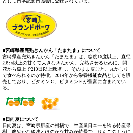
として日本記念日協会に登録されている。
■宮崎県産完熟きんかん「たまたま」について
宮崎県産完熟きんかん「たまたま」は、糖度16度以上、直径
2.8㎝以上の甘くて大きなきんかん。完熟させるために、開
花から樹上で210日以上栽培し、そのまま皮ごと、丸かじり
で食べられるのが特徴。2019年から栄養機能食品としても販
売しており、ビタミンＣ、ビタミンＥが豊富に含まれてい
る。
■日向夏について
日向夏は、宮崎県原産の柑橘で、生産量日本一を誇る特産果
樹。爽やかな酸味とほのかな甘みが特長で、りんごのように