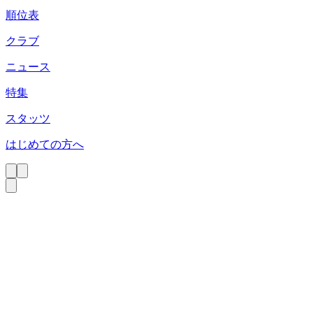
順位表
クラブ
ニュース
特集
スタッツ
はじめての方へ