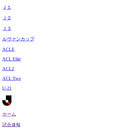
Ｊ１
Ｊ２
Ｊ３
ルヴァンカップ
ACLE
ACL Elite
ACL2
ACL Two
U-21
ホーム
試合速報