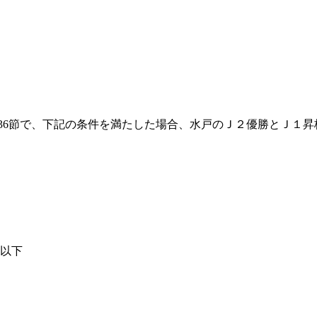
 第36節で、下記の条件を満たした場合、水戸のＪ２優勝とＪ１
け以下