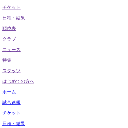
チケット
日程・結果
順位表
クラブ
ニュース
特集
スタッツ
はじめての方へ
ホーム
試合速報
チケット
日程・結果