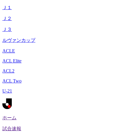
Ｊ１
Ｊ２
Ｊ３
ルヴァンカップ
ACLE
ACL Elite
ACL2
ACL Two
U-21
ホーム
試合速報