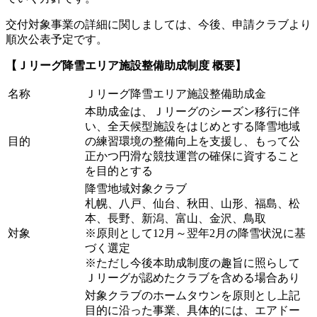
交付対象事業の詳細に関しましては、今後、申請クラブより
順次公表予定です。
【Ｊリーグ降雪エリア施設整備助成制度 概要】
名称
Ｊリーグ降雪エリア施設整備助成金
本助成金は、Ｊリーグのシーズン移行に伴
い、全天候型施設をはじめとする降雪地域
目的
の練習環境の整備向上を支援し、もって公
正かつ円滑な競技運営の確保に資すること
を目的とする
降雪地域対象クラブ
札幌、八戸、仙台、秋田、山形、福島、松
本、長野、新潟、富山、金沢、鳥取
対象
※原則として12月～翌年2月の降雪状況に基
づく選定
※ただし今後本助成制度の趣旨に照らして
Ｊリーグが認めたクラブを含める場合あり
対象クラブのホームタウンを原則とし上記
目的に沿った事業、具体的には、エアドー