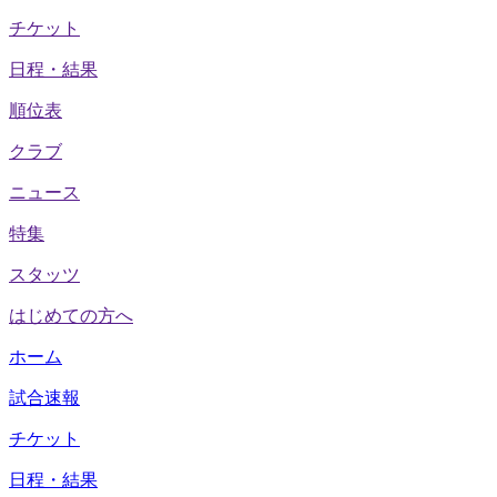
チケット
日程・結果
順位表
クラブ
ニュース
特集
スタッツ
はじめての方へ
ホーム
試合速報
チケット
日程・結果