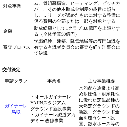
ム、骨組幕構造、ヒーティング、ピッチカ
対象事業
バー、その他本助成金制度の趣旨に照ら
し、Ｊリーグが認めたものに対する整備に
係る費用の全部または一部を対象とする
助成総額として1クラブ 3.8億円を上限とす
金額
る（全体予算50億円）
学識経験、建築、降雪地域等の専門知識を
審査プロセス
有する有識者委員会の審査を経て理事会に
て決議
交付決定
申請クラブ
事業名
主な事業概要
水勾配を通常より高
め耐圧性・耐摩耗性
・オールガイナーレ
に優れた芝生品種の
YAJINスタジアム
ガイナーレ
天然芝グラウンドの
グラウンド新設事業
鳥取
新設、グラウンド全
・ガイナーレ誠道アカ
面を覆うシート設
デミー 改修事業
置、散水ホース等の