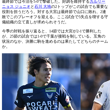
最終節では今治を5-0で撃破した。好調を維持する
カルリー
ニョス ジュニオ
と
石川 大地
の2トップがこの試合でも重要な
役割を担うだろう。対する大宮は最終節で山口に敗れ、2連
敗でこのプレーオフを迎える。ここ2試合で5失点を喫する守
備組織の立て直しが求められそうだ。
今季の対戦を振り返ると、14節では大宮が2-1で勝利した
が、25節の試合では1-0で千葉が接戦を制している。互角の
状況のなか、決勝に駒を進めるのは果たしてどちらのチーム
か。