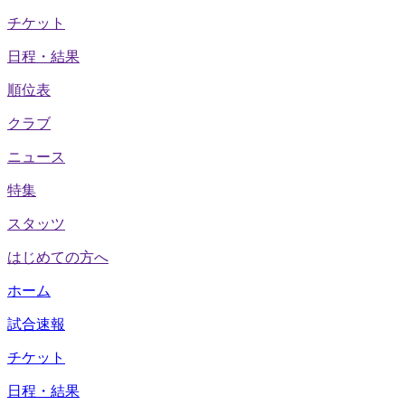
チケット
日程・結果
順位表
クラブ
ニュース
特集
スタッツ
はじめての方へ
ホーム
試合速報
チケット
日程・結果