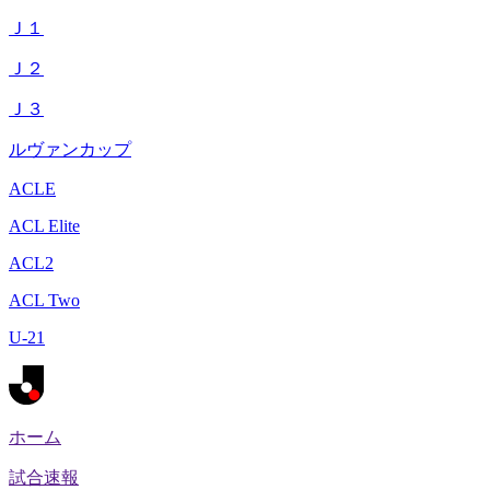
Ｊ１
Ｊ２
Ｊ３
ルヴァンカップ
ACLE
ACL Elite
ACL2
ACL Two
U-21
ホーム
試合速報