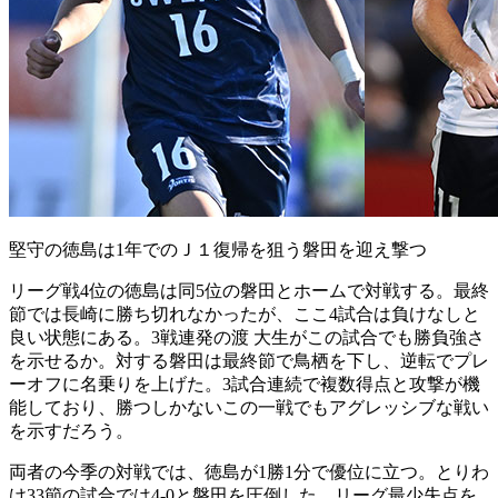
堅守の徳島は1年でのＪ１復帰を狙う磐田を迎え撃つ
リーグ戦4位の徳島は同5位の磐田とホームで対戦する。最終
節では長崎に勝ち切れなかったが、ここ4試合は負けなしと
良い状態にある。3戦連発の渡 大生がこの試合でも勝負強さ
を示せるか。対する磐田は最終節で鳥栖を下し、逆転でプレ
ーオフに名乗りを上げた。3試合連続で複数得点と攻撃が機
能しており、勝つしかないこの一戦でもアグレッシブな戦い
を示すだろう。
両者の今季の対戦では、徳島が1勝1分で優位に立つ。とりわ
け33節の試合では4-0と磐田を圧倒した。リーグ最少失点を