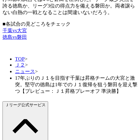
誇る徳島か、リーグ3位の得点力を備える磐田か。両者譲ら
ない白熱の一戦となることは間違いないだろう。
■各試合の見どころをチェック
千葉vs大宮
徳島vs磐田
TOP
>
Ｊ２
>
ニュース
>
17年ぶりのＪ１を目指す千葉は昇格チームの大宮と激
突。堅守の徳島は1年でのＪ１復帰を狙う磐田を迎え撃
つ【プレビュー：Ｊ１昇格プレーオフ 準決勝】
Ｊリーグ公式サービス