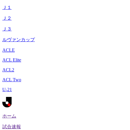
Ｊ１
Ｊ２
Ｊ３
ルヴァンカップ
ACLE
ACL Elite
ACL2
ACL Two
U-21
ホーム
試合速報