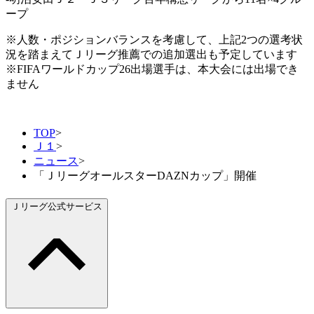
ープ
※人数・ポジションバランスを考慮して、上記2つの選考状
況を踏まえてＪリーグ推薦での追加選出も予定しています
※FIFAワールドカップ26出場選手は、本大会には出場でき
ません
TOP
>
Ｊ１
>
ニュース
>
「ＪリーグオールスターDAZNカップ」開催
Ｊリーグ公式サービス