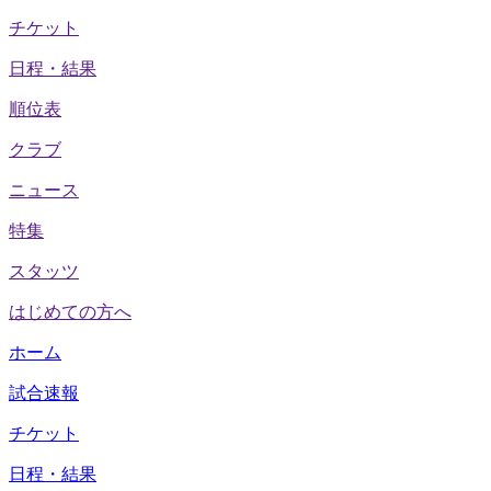
チケット
日程・結果
順位表
クラブ
ニュース
特集
スタッツ
はじめての方へ
ホーム
試合速報
チケット
日程・結果