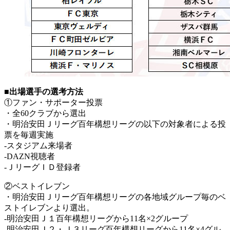
■出場選手の選考方法
①ファン・サポーター投票
・全60クラブから選出
・明治安田Ｊリーグ百年構想リーグの以下の対象者による投
票を毎週実施
-スタジアム来場者
-DAZN視聴者
-ＪリーグＩＤ登録者
②ベストイレブン
・明治安田Ｊリーグ百年構想リーグの各地域グループ毎のベ
ストイレブンより選出。
-明治安田Ｊ１百年構想リーグから11名×2グループ
-明治安田Ｊ２・Ｊ３リーグ百年構想リーグから11名×4グル