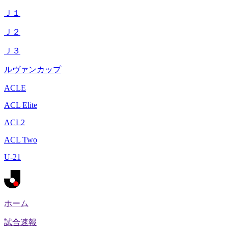
Ｊ１
Ｊ２
Ｊ３
ルヴァンカップ
ACLE
ACL Elite
ACL2
ACL Two
U-21
ホーム
試合速報