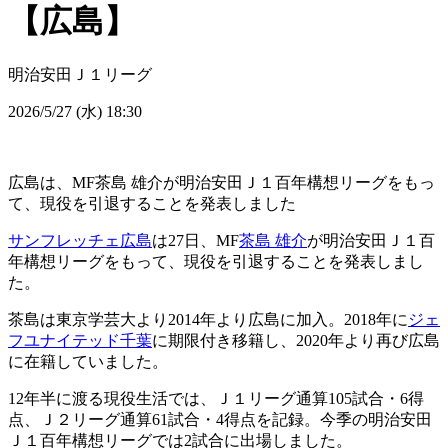
【広島】
明治安田Ｊ１リーグ
2026/5/27 (水) 18:30
広島は、MF茶島 雄介が明治安田Ｊ１百年構想リーグをもっ
て、現役を引退することを発表しました
サンフレッチェ広島
は27日、MF
茶島 雄介
が明治安田Ｊ１百
年構想リーグをもって、現役を引退することを発表しまし
た。
茶島は東京学芸大より2014年より広島に加入。2018年に
ジェ
フユナイテッド千葉
に期限付き移籍し、2020年より再び広島
に在籍していました。
12年半に渡る現役生活では、Ｊ１リーグ通算105試合・6得
点、Ｊ２リーグ通算61試合・4得点を記録。今季の明治安田
Ｊ１百年構想リーグでは2試合に出場しました。