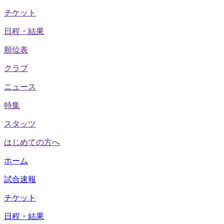
チケット
日程・結果
順位表
クラブ
ニュース
特集
スタッツ
はじめての方へ
ホーム
試合速報
チケット
日程・結果