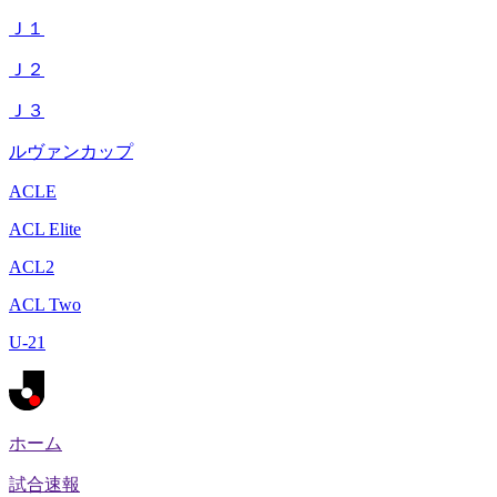
Ｊ１
Ｊ２
Ｊ３
ルヴァンカップ
ACLE
ACL Elite
ACL2
ACL Two
U-21
ホーム
試合速報