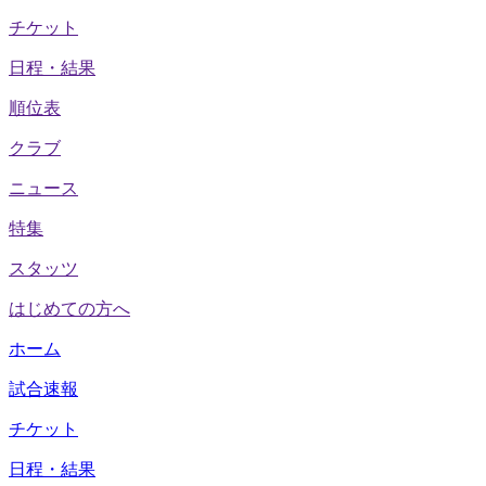
チケット
日程・結果
順位表
クラブ
ニュース
特集
スタッツ
はじめての方へ
ホーム
試合速報
チケット
日程・結果