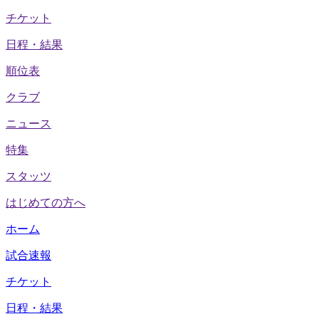
チケット
日程・結果
順位表
クラブ
ニュース
特集
スタッツ
はじめての方へ
ホーム
試合速報
チケット
日程・結果