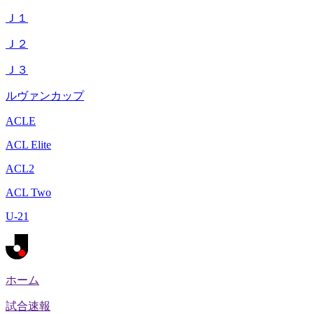
Ｊ１
Ｊ２
Ｊ３
ルヴァンカップ
ACLE
ACL Elite
ACL2
ACL Two
U-21
ホーム
試合速報