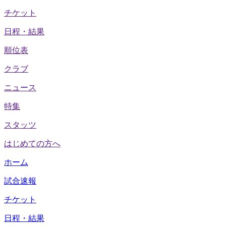
チケット
日程・結果
順位表
クラブ
ニュース
特集
スタッツ
はじめての方へ
ホーム
試合速報
チケット
日程・結果