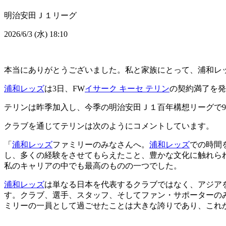
明治安田Ｊ１リーグ
2026/6/3 (水) 18:10
本当にありがとうございました。私と家族にとって、浦和レ
浦和レッズ
は3日、FW
イサーク キーセ テリン
の契約満了を発
テリンは昨季加入し、今季の明治安田Ｊ１百年構想リーグで9
クラブを通じてテリンは次のようにコメントしています。
「
浦和レッズ
ファミリーのみなさんへ。
浦和レッズ
での時間
し、多くの経験をさせてもらえたこと、豊かな文化に触れら
私のキャリアの中でも最高のものの一つでした。
浦和レッズ
は単なる日本を代表するクラブではなく、アジア
す。クラブ、選手、スタッフ、そしてファン・サポーターの
ミリーの一員として過ごせたことは大きな誇りであり、これ