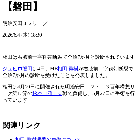
【磐田】
明治安田Ｊ２リーグ
2026/6/4 (木) 18:30
相田は右膝前十字靭帯断裂で全治7か月と診断されています
ジュビロ磐田
は4日、MF
相田 勇樹
が右膝前十字靭帯断裂で
全治7か月の診断を受けたことを発表しました。
相田は4月29日に開催された明治安田Ｊ２・Ｊ３百年構想リ
ーグ第13節の
松本山雅ＦＣ
戦で負傷し、5月27日に手術を行
っています。
関連リンク
相田 勇樹選手の負傷について