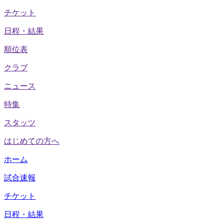
チケット
日程・結果
順位表
クラブ
ニュース
特集
スタッツ
はじめての方へ
ホーム
試合速報
チケット
日程・結果