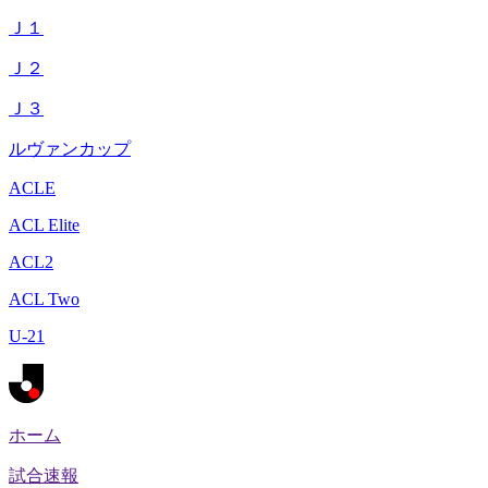
Ｊ１
Ｊ２
Ｊ３
ルヴァンカップ
ACLE
ACL Elite
ACL2
ACL Two
U-21
ホーム
試合速報