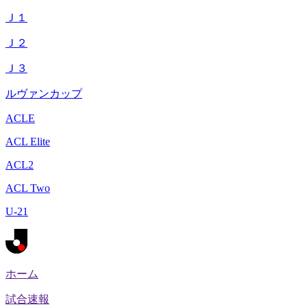
Ｊ１
Ｊ２
Ｊ３
ルヴァンカップ
ACLE
ACL Elite
ACL2
ACL Two
U-21
ホーム
試合速報