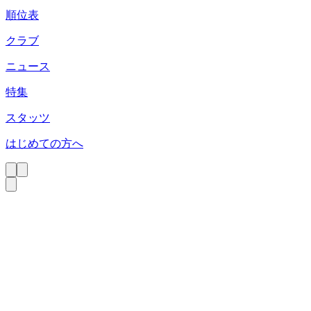
順位表
クラブ
ニュース
特集
スタッツ
はじめての方へ