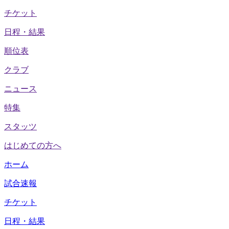
チケット
日程・結果
順位表
クラブ
ニュース
特集
スタッツ
はじめての方へ
ホーム
試合速報
チケット
日程・結果