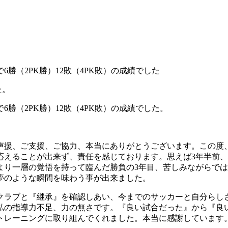
勝（2PK勝）12敗（4PK敗）の成績でした
た。
勝（2PK勝）12敗（4PK敗）の成績でした。
声援、ご支援、ご協力、本当にありがとうございます。この度
応えることが出来ず、責任を感じております。思えば3年半前
り一層の覚悟を持って臨んだ勝負の3年目、苦しみながらでは
夢のような瞬間を味わう事が出来ました。
クラブと『継承』を確認しあい、今までのサッカーと自分らしさ
私の指導力不足、力の無さです。『良い試合だった』から『良
トレーニングに取り組んでくれました。本当に感謝しています