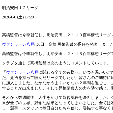
明治安田Ｊ２リーグ
2026/6/6 (土) 17:20
高橋監督は今季就任し、明治安田Ｊ２・Ｊ３百年構想リーグで6
ヴァンラーレ八戸
は6日、高橋 勇菊監督の退任を発表しまし
高橋監督は今季就任し、明治安田Ｊ２・Ｊ３百年構想リーグで6
クラブを通じて高橋監督は次のようにコメントしています。
「
ヴァンラーレ八戸
に関わる全ての皆様へ。いつも温かいご
た。覚悟を持って臨んだリーグでしたが、皆さんのご期待に
に加入しました。なかなかうまくいかない２年間を過ごし、よ
することが出来ました。そして昇格請負人の力を隣で感じ、
それから数週間後、人生をかけて監督就任を決断しました。
果が全ての世界。残念な結果となってしまいました。全ては
し、選手・スタッフは毎日自分たちを信じ、妥協する事なく