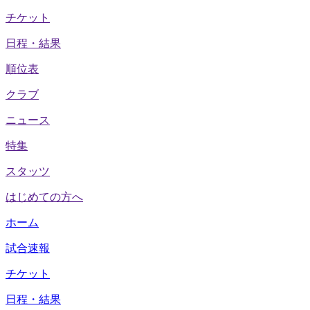
チケット
日程・結果
順位表
クラブ
ニュース
特集
スタッツ
はじめての方へ
ホーム
試合速報
チケット
日程・結果