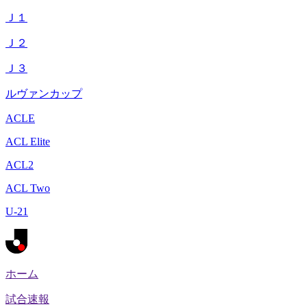
Ｊ１
Ｊ２
Ｊ３
ルヴァンカップ
ACLE
ACL Elite
ACL2
ACL Two
U-21
ホーム
試合速報