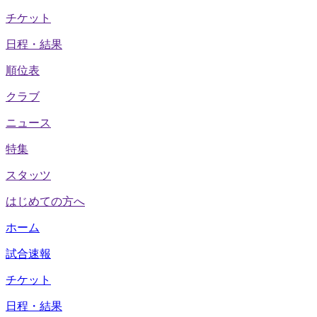
チケット
日程・結果
順位表
クラブ
ニュース
特集
スタッツ
はじめての方へ
ホーム
試合速報
チケット
日程・結果