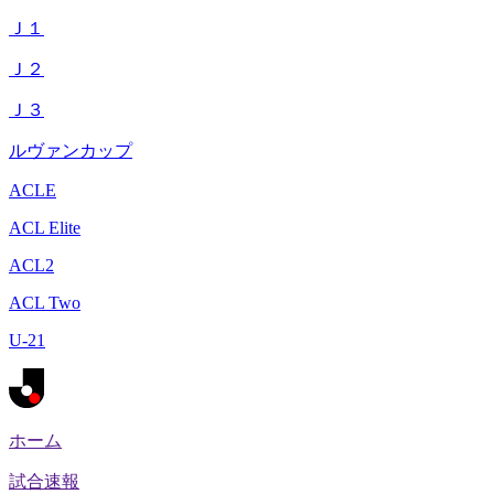
Ｊ１
Ｊ２
Ｊ３
ルヴァンカップ
ACLE
ACL Elite
ACL2
ACL Two
U-21
ホーム
試合速報