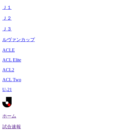
Ｊ１
Ｊ２
Ｊ３
ルヴァンカップ
ACLE
ACL Elite
ACL2
ACL Two
U-21
ホーム
試合速報