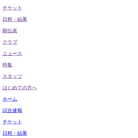
チケット
日程・結果
順位表
クラブ
ニュース
特集
スタッツ
はじめての方へ
ホーム
試合速報
チケット
日程・結果