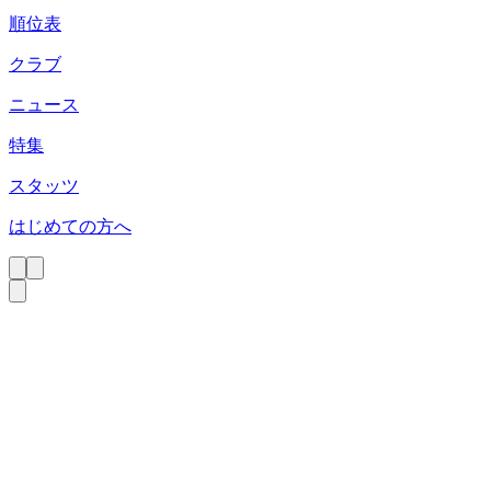
順位表
クラブ
ニュース
特集
スタッツ
はじめての方へ