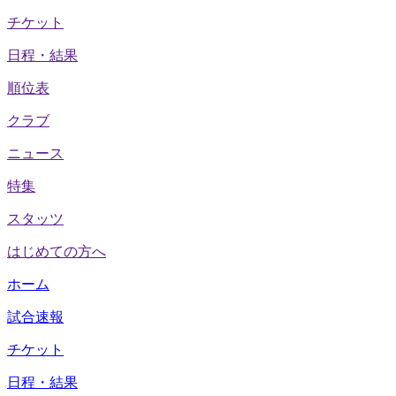
チケット
日程・結果
順位表
クラブ
ニュース
特集
スタッツ
はじめての方へ
ホーム
試合速報
チケット
日程・結果