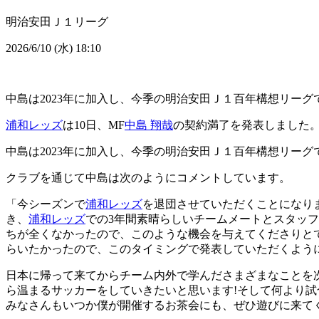
明治安田Ｊ１リーグ
2026/6/10 (水) 18:10
中島は2023年に加入し、今季の明治安田Ｊ１百年構想リーグ
浦和レッズ
は10日、MF
中島 翔哉
の契約満了を発表しました
中島は2023年に加入し、今季の明治安田Ｊ１百年構想リーグ
クラブを通じて中島は次のようにコメントしています。
「今シーズンで
浦和レッズ
を退団させていただくことになり
き、
浦和レッズ
での3年間素晴らしいチームメートとスタッフ
ちが全くなかったので、このような機会を与えてくださりと
らいたかったので、このタイミングで発表していただくよう
日本に帰って来てからチーム内外で学んださまざまなことを
ら温まるサッカーをしていきたいと思います!そして何より
みなさんもいつか僕が開催するお茶会にも、ぜひ遊びに来てくだ