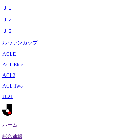
Ｊ１
Ｊ２
Ｊ３
ルヴァンカップ
ACLE
ACL Elite
ACL2
ACL Two
U-21
ホーム
試合速報