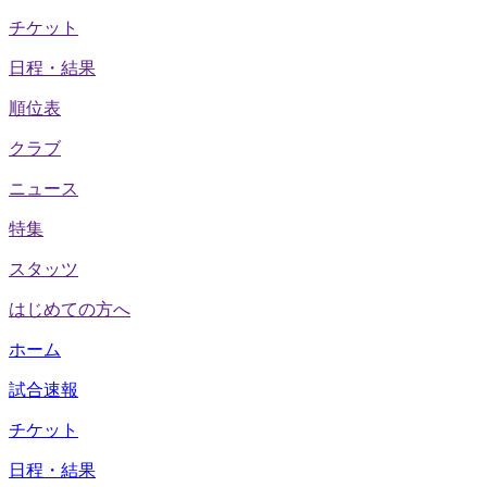
チケット
日程・結果
順位表
クラブ
ニュース
特集
スタッツ
はじめての方へ
ホーム
試合速報
チケット
日程・結果