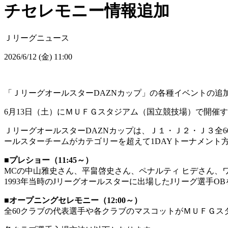
チセレモニー情報追加
Ｊリーグニュース
2026/6/12 (金) 11:00
「ＪリーグオールスターDAZNカップ」の各種イベントの追
6月13日（土）にＭＵＦＧスタジアム（国立競技場）で開催
ＪリーグオールスターDAZNカップは、Ｊ１・Ｊ２・Ｊ３全
ールスターチームがカテゴリーを超えて1DAYトーナメント
■プレショー（11:45～）
MCの中山雅史さん、平畠啓史さん、ペナルティ ヒデさん、
1993年当時のJリーグオールスターに出場したJリーグ選手O
■オープニングセレモニー（12:00～）
全60クラブの代表選手や各クラブのマスコットがＭＵＦＧ