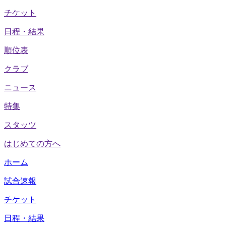
チケット
日程・結果
順位表
クラブ
ニュース
特集
スタッツ
はじめての方へ
ホーム
試合速報
チケット
日程・結果