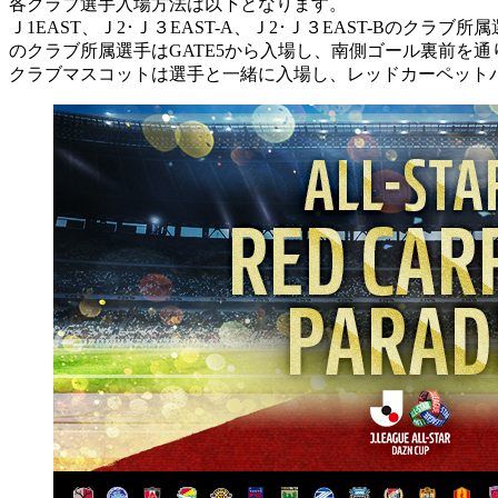
各クラブ選手入場方法は以下となります。
Ｊ1EAST、Ｊ2･Ｊ３EAST-A、Ｊ2･Ｊ３EAST-Bのクラ
のクラブ所属選手はGATE5から入場し、南側ゴール裏前を
クラブマスコットは選手と一緒に入場し、レッドカーペット