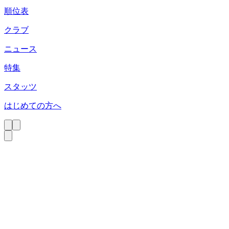
順位表
クラブ
ニュース
特集
スタッツ
はじめての方へ