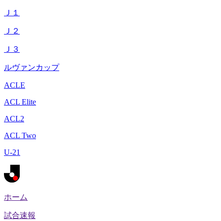
Ｊ１
Ｊ２
Ｊ３
ルヴァンカップ
ACLE
ACL Elite
ACL2
ACL Two
U-21
ホーム
試合速報