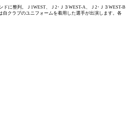
に整列。Ｊ1WEST、Ｊ2･Ｊ３WEST-A、Ｊ2･Ｊ３WEST-B
ドは自クラブのユニフォームを着用した選手が出演します。各