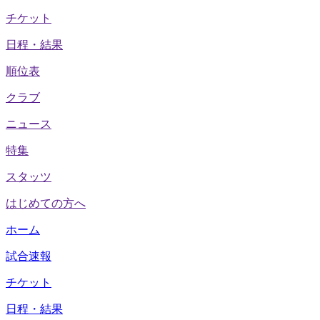
チケット
日程・結果
順位表
クラブ
ニュース
特集
スタッツ
はじめての方へ
ホーム
試合速報
チケット
日程・結果