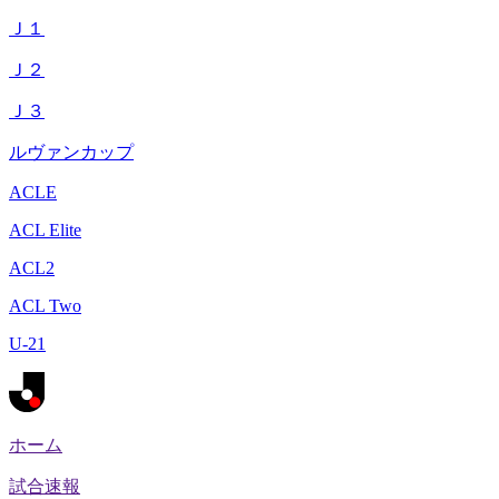
Ｊ１
Ｊ２
Ｊ３
ルヴァンカップ
ACLE
ACL Elite
ACL2
ACL Two
U-21
ホーム
試合速報