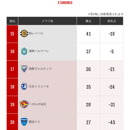
STANDINGS
※1分毎に自動更新されます
順位
クラブ名
勝点
得失点
41
-19
15
柏レイソル
37
-5
16
湘南ベルマーレ
36
-21
17
徳島ヴォルティス
35
-24
18
大分トリニータ
28
-31
19
ベガルタ仙台
27
-45
20
横浜ＦＣ