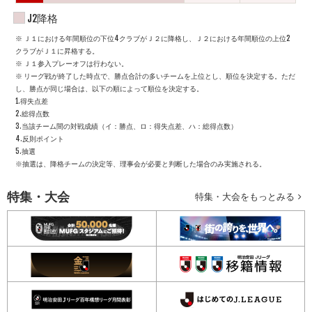
J2降格
※ Ｊ１における年間順位の下位4クラブがＪ２に降格し、Ｊ２における年間順位の上位2
クラブがＪ１に昇格する。
※ Ｊ１参入プレーオフは行わない。
※ リーグ戦が終了した時点で、勝点合計の多いチームを上位とし、順位を決定する。ただ
し、勝点が同じ場合は、以下の順によって順位を決定する。
1.得失点差
2.総得点数
3.当該チーム間の対戦成績（イ：勝点、ロ：得失点差、ハ：総得点数）
4.反則ポイント
5.抽選
※抽選は、降格チームの決定等、理事会が必要と判断した場合のみ実施される。
特集・大会
特集・大会をもっとみる