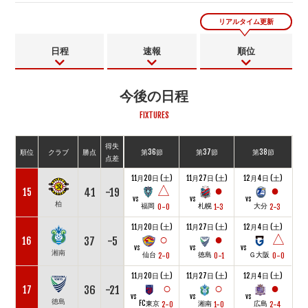
リアルタイム更新
日程
速報
順位
今後の日程
FIXTURES
得失
順位
クラブ
勝点
第36節
第37節
第38節
点差
11月20日 (土)
11月27日 (土)
12月4日 (土)
△
●
●
41
-19
15
vs
vs
vs
柏
福岡
札幌
大分
0-0
1-3
2-3
11月20日 (土)
11月27日 (土)
12月4日 (土)
○
●
△
37
-5
16
vs
vs
vs
湘南
仙台
徳島
Ｇ大阪
2-0
0-1
0-0
11月20日 (土)
11月27日 (土)
12月4日 (土)
○
○
●
36
-21
17
vs
vs
vs
徳島
FC東京
湘南
広島
2-0
1-0
2-4