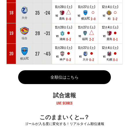
11月20日 (土)
11月27日 (土)
12月4日 (土)
△
○
○
35
-24
18
vs
vs
vs
大分
鹿島
横浜FC
柏
0-0
2-0
3-2
11月20日 (土)
11月27日 (土)
12月4日 (土)
●
△
●
28
-31
19
vs
vs
vs
仙台
湘南
福岡
鹿島
0-2
2-2
0-1
11月20日 (土)
11月27日 (土)
12月4日 (土)
●
●
●
27
-45
20
vs
vs
vs
横浜FC
神戸
大分
札幌
0-2
0-2
0-1
全順位はこちら
試合速報
LIVE SCORES
このままいくと…？
ゴールが入る度に変化する！リアルタイム順位速報