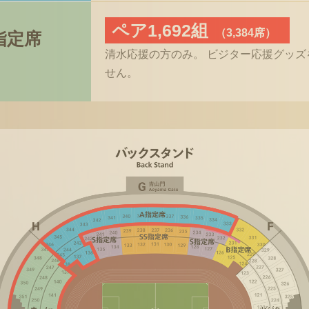
ペア1,692組
（3,384席）
指定席
清水応援の方のみ。 ビジター応援グッ
せん。