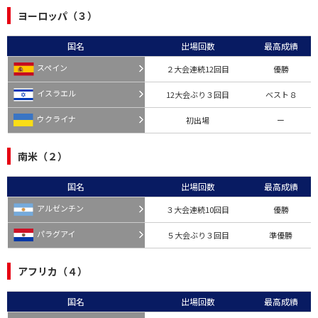
ヨーロッパ（３）
国名
出場回数
最高成績
スペイン
２大会連続12回目
優勝
イスラエル
12大会ぶり３回目
ベスト８
ウクライナ
初出場
ー
南米（２）
国名
出場回数
最高成績
アルゼンチン
３大会連続10回目
優勝
パラグアイ
５大会ぶり３回目
準優勝
アフリカ（４）
国名
出場回数
最高成績