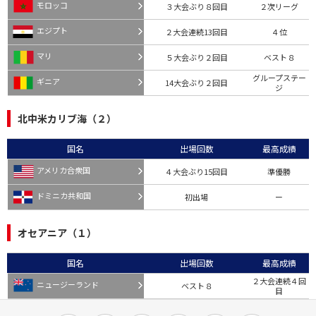
モロッコ
３大会ぶり８回目
２次リーグ
エジプト
２大会連続13回目
４位
マリ
５大会ぶり２回目
ベスト８
グループステー
ギニア
14大会ぶり２回目
ジ
北中米カリブ海（２）
国名
出場回数
最高成績
アメリカ合衆国
４大会ぶり15回目
準優勝
ドミニカ共和国
初出場
ー
オセアニア（１）
国名
出場回数
最高成績
２大会連続４回
ニュージーランド
ベスト８
目