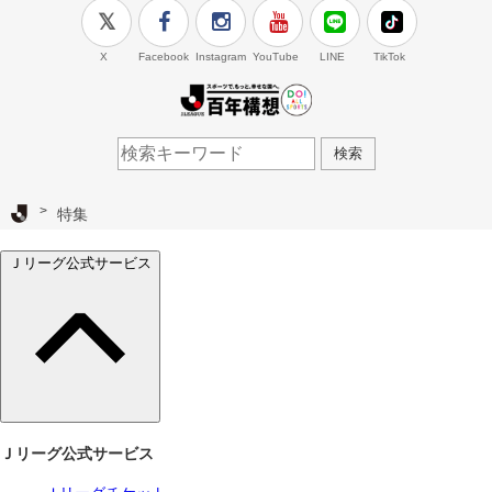
X
Facebook
Instagram
YouTube
LINE
TikTok
J.LEAGUE百年構想
検索
Ｊリーグ TOP
特集