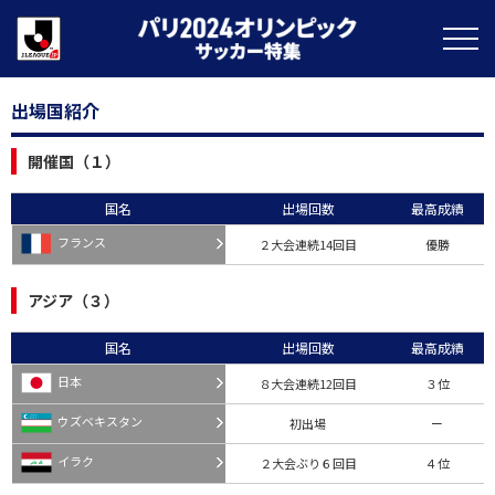
出場国紹介
開催国（１）
国名
出場回数
最高成績
フランス
２大会連続14回目
優勝
アジア（３）
国名
出場回数
最高成績
日本
８大会連続12回目
３位
ウズベキスタン
初出場
ー
イラク
２大会ぶり６回目
４位