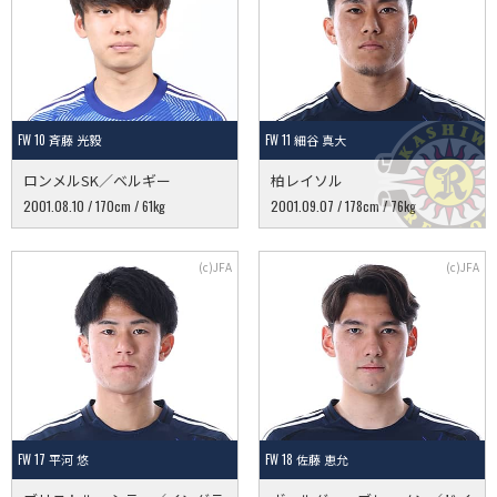
FW 10 斉藤 光毅
FW 11 細谷 真大
ロンメルSK／ベルギー
柏レイソル
2001.08.10 / 170cm / 61kg
2001.09.07 / 178cm / 76kg
FW 17 平河 悠
FW 18 佐藤 恵允