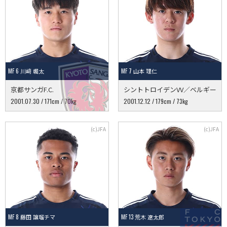
MF 6 川﨑 颯太
MF 7 山本 理仁
京都サンガF.C.
シントトロイデンVV／ベルギー
2001.07.30 / 171cm / 70kg
2001.12.12 / 179cm / 73kg
MF 8 藤田 譲瑠チマ
MF 13 荒木 遼太郎