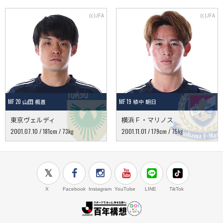
MF 20 山田 楓喜
MF 19 植中 朝日
東京ヴェルディ
横浜Ｆ・マリノス
2001.07.10 / 181cm / 73kg
2001.11.01 / 179cm / 75kg
X
Facebook
Instagram
YouTube
LINE
TikTok
J.LEAGUE百年構想