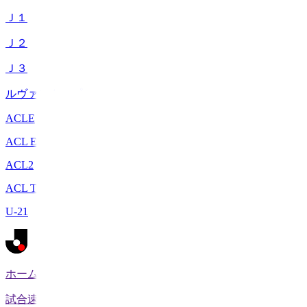
Ｊ１
Ｊ２
Ｊ３
ルヴァンカップ
ACLE
ACL Elite
ACL2
ACL Two
U-21
ホーム
試合速報