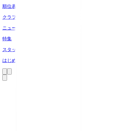
順位表
クラブ
ニュース
特集
スタッツ
はじめての方へ