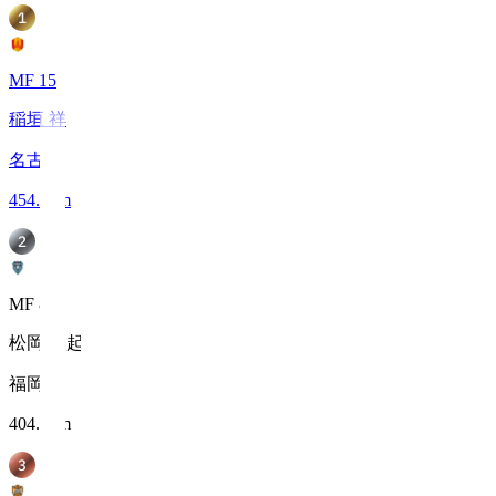
MF 15
稲垣 祥
名古屋
454.4
km
MF 88
松岡 大起
福岡
404.9
km