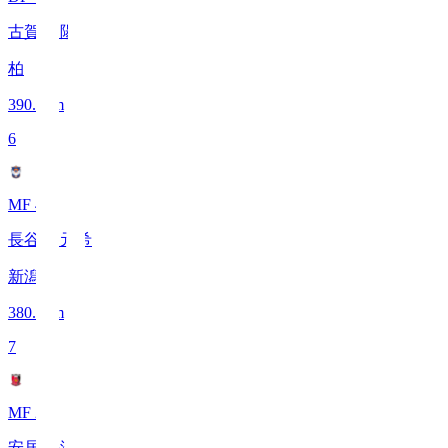
古賀 太陽
柏
390.4
km
6
MF 41
長谷川 元希
新潟
380.7
km
7
MF 25
安居 海渡