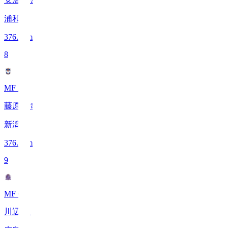
浦和
376.6
km
8
MF 25
藤原 奏哉
新潟
376.2
km
9
MF 6
川辺 駿