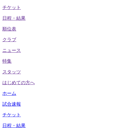
チケット
日程・結果
順位表
クラブ
ニュース
特集
スタッツ
はじめての方へ
ホーム
試合速報
チケット
日程・結果