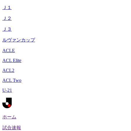
Ｊ１
Ｊ２
Ｊ３
ルヴァンカップ
ACLE
ACL Elite
ACL2
ACL Two
U-21
ホーム
試合速報