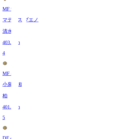
MF 98
マテウス ブエノ
清水
403.9
km
4
MF 8
小泉 佳穂
柏
401.2
km
5
DF 4