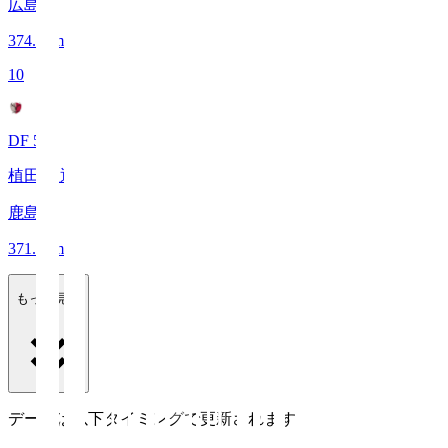
広島
374.6
km
10
DF 55
植田 直通
鹿島
371.3
km
もっと見る
データは以下タイミングで更新されます。